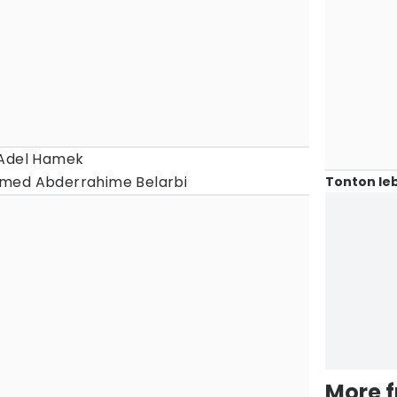
 Adel Hamek
med Abderrahime Belarbi
Tonton leb
More 