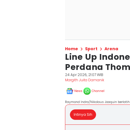
Home
Sport
Arena
Line Up Indone
Perdana Thom
24 Apr 2026, 21:07 WIB
Margith Juita Damanik
News
Channel
Raymond Indra/Nikolaus Joaquin berlatih
Intinya Sih