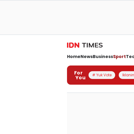
Home
News
Business
Sport
Te
For
# Yuk Vote
Iklanin
You