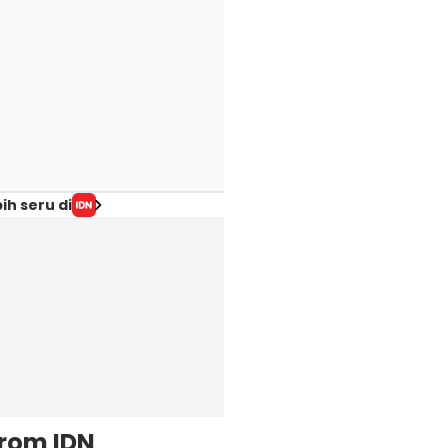
ih seru di
from IDN