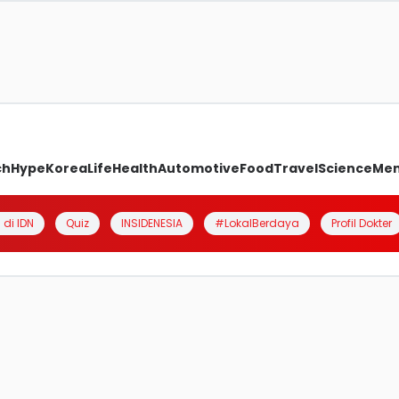
ch
Hype
Korea
Life
Health
Automotive
Food
Travel
Science
Me
 di IDN
Quiz
INSIDENESIA
#LokalBerdaya
Profil Dokter