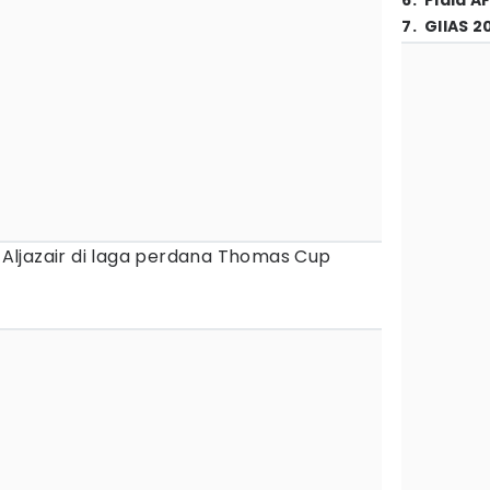
6
.
Piala A
7
.
GIIAS 2
s Aljazair di laga perdana Thomas Cup