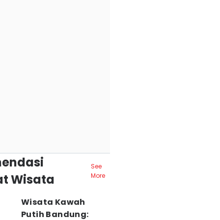
endasi
See
t Wisata
More
Wisata Kawah
Putih Bandung: