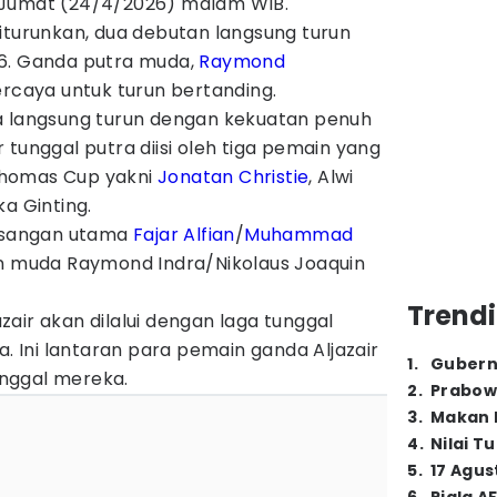
 Jumat (24/4/2026) malam WIB.
iturunkan, dua debutan langsung turun
26. Ganda putra muda,
Raymond
rcaya untuk turun bertanding.
a langsung turun dengan kekuatan penuh
 tunggal putra diisi oleh tiga pemain yang
Thomas Cup yakni
Jonatan Christie
, Alwi
a Ginting.
pasangan utama
Fajar Alfian
/
Muhammad
 muda Raymond Indra/Nikolaus Joaquin
.
Trendi
air akan dilalui dengan laga tunggal
a. Ini lantaran para pemain ganda Aljazair
1
.
Gubern
nggal mereka.
2
.
Prabow
3
.
Makan B
4
.
Nilai T
5
.
17 Agus