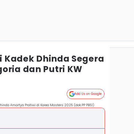
Ni Kadek Dhinda Segera
oria dan Putri KW
Add Us on Google
hinda Amartya Pratiwi di Korea Masters 2025 (dok.PP PBSI)