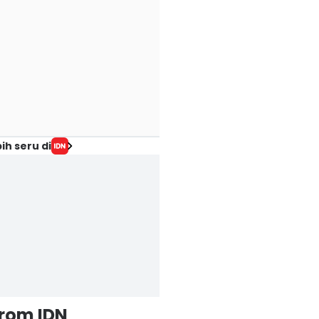
ih seru di
from IDN