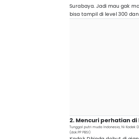
Surabaya. Jadi mau gak ma
bisa tampil di level 300 da
2. Mencuri perhatian di 
Tunggal putri muda Indonesia, Ni Kadek
(dok.PP PBSI)
Kadek Dhinda debut di ajan