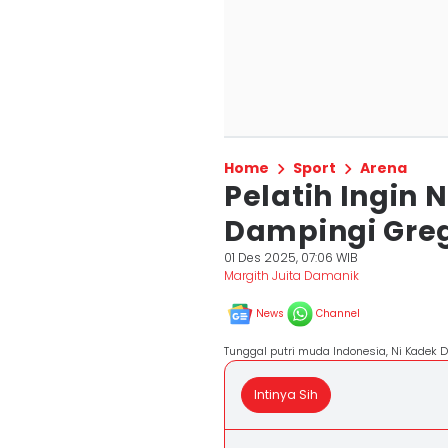
Home
Sport
Arena
Pelatih Ingin 
Dampingi Greg
01 Des 2025, 07:06 WIB
Margith Juita Damanik
News
Channel
Tunggal putri muda Indonesia, Ni Kadek D
Intinya Sih