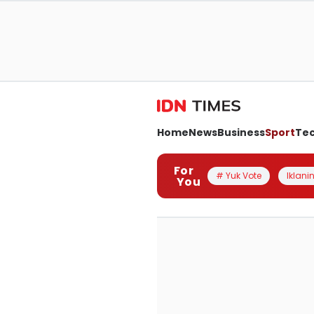
Home
News
Business
Sport
Te
For
# Yuk Vote
Iklanin
You