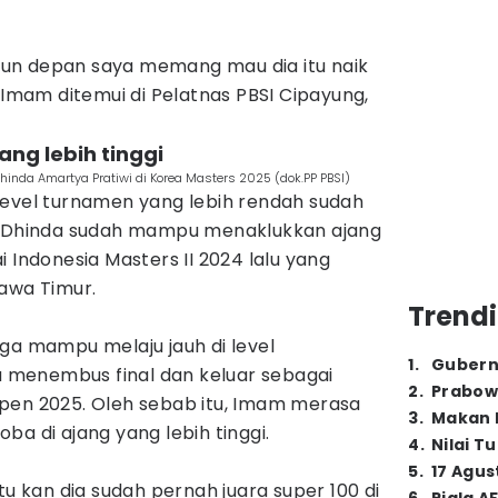
un depan saya memang mau dia itu naik
 Imam ditemui di Pelatnas PBSI Cipayung,
yang lebih tinggi
hinda Amartya Pratiwi di Korea Masters 2025 (dok.PP PBSI)
level turnamen yang lebih rendah sudah
ek Dhinda sudah mampu menaklukkan ajang
 Indonesia Masters II 2024 lalu yang
Jawa Timur.
Trendi
ga mampu melaju jauh di level
1
.
Gubern
da menembus final dan keluar sebagai
2
.
Prabow
pen 2025. Oleh sebab itu, Imam merasa
3
.
Makan B
ba di ajang yang lebih tinggi.
4
.
Nilai T
5
.
17 Agus
tu kan dia sudah pernah juara super 100 di