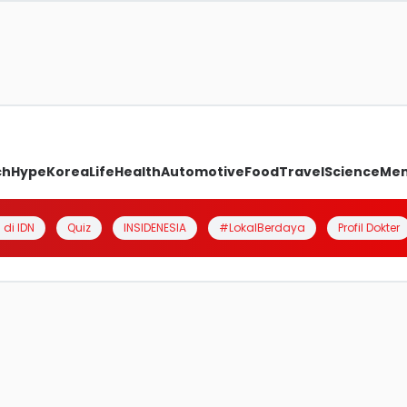
ch
Hype
Korea
Life
Health
Automotive
Food
Travel
Science
Me
 di IDN
Quiz
INSIDENESIA
#LokalBerdaya
Profil Dokter