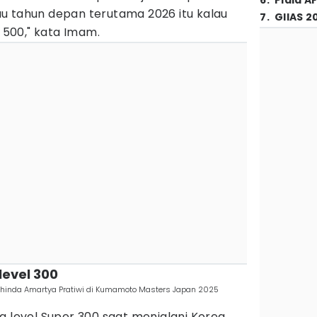
6
.
Piala A
u tahun depan terutama 2026 itu kalau
7
.
GIIAS 2
n 500," kata Imam.
level 300
 Dhinda Amartya Pratiwi di Kumamoto Masters Japan 2025
g level Super 300 saat menjalani Korea