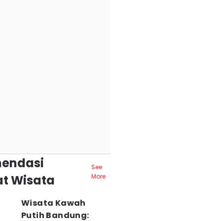
endasi
See
t Wisata
More
Wisata Kawah
Putih Bandung: