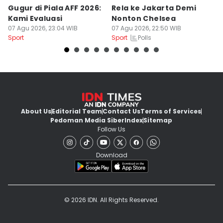
Gugur di Piala AFF 2026:
Rela ke Jakarta Demi
N
Kami Evaluasi
Nonton Chelsea
I
07 Agu 2026, 23:04 WIB
07 Agu 2026, 22:50 WIB
di
07
Polls
Sport
Sport
Sp
About Us
Editorial Team
Contact Us
Terms of Services
Pedoman Media Siber
Index
Sitemap
Follow Us
Download
© 2026 IDN. All Rights Reserved.