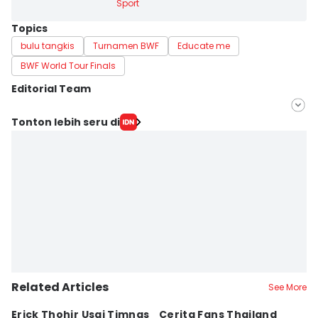
Sport
Topics
bulu tangkis
Turnamen BWF
Educate me
BWF World Tour Finals
Editorial Team
Editor
Tonton lebih seru di
Ines Sela Melia
Editor
Jumawan Syahrudin
Related Articles
See More
Erick Thohir Usai Timnas
Cerita Fans Thailand
B