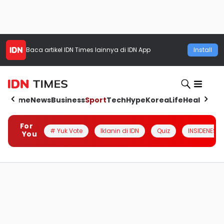
Baca artikel
IDN Times
lainnya di IDN App
Install
Home
News
Business
Sport
Tech
Hype
Korea
Life
Health
Aut
For
# Yuk Vote
Iklanin di IDN
Quiz
INSIDENESIA
You