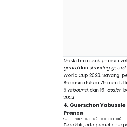
Meski termasuk pemain vete
guard
dan
shooting guard
World Cup 2023. Sayang, pe
Bermain dalam 79 menit, Ll
5
rebound,
dan 16
assist
be
2023.
4. Guerschon Yabusele
Prancis
Guerschon Yabusele (fiba.basketball)
Terakhir, ada pemain berpo