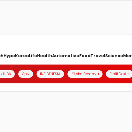
ch
Hype
Korea
Life
Health
Automotive
Food
Travel
Science
Me
 di IDN
Quiz
INSIDENESIA
#LokalBerdaya
Profil Dokter