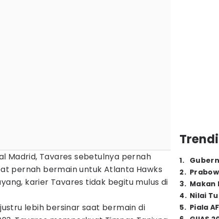
Trendi
l Madrid, Tavares sebetulnya pernah
1
.
Gubern
atat pernah bermain untuk Atlanta Hawks
2
.
Prabow
yang, karier Tavares tidak begitu mulus di
3
.
Makan B
4
.
Nilai T
 justru lebih bersinar saat bermain di
5
.
Piala A