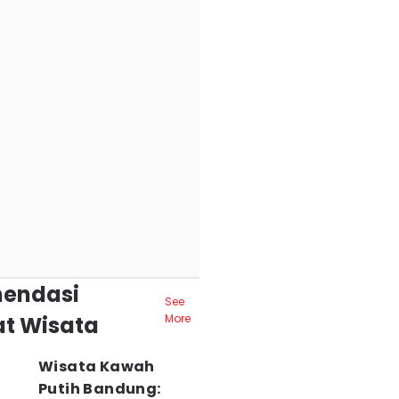
endasi
See
t Wisata
More
Wisata Kawah
Putih Bandung: