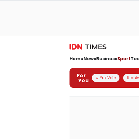
Home
News
Business
Sport
Te
For
# Yuk Vote
Iklanin
You