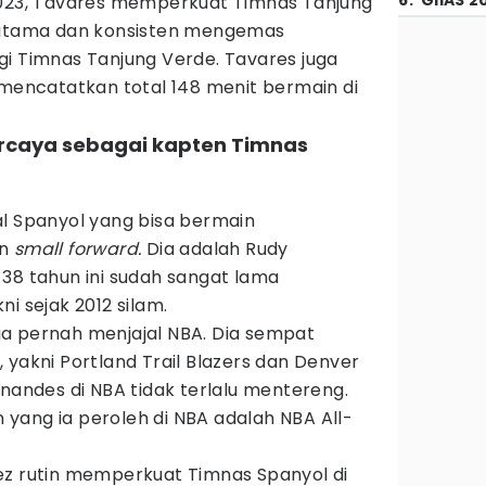
6
.
GIIAS 2
2023, Tavares memperkuat Timnas Tanjung
utama dan konsisten mengemas
gi Timnas Tanjung Verde. Tavares juga
 mencatatkan total 148 menit bermain di
ercaya sebagai kapten Timnas
al Spanyol yang bisa bermain
an
small forward.
Dia adalah Rudy
38 tahun ini sudah sangat lama
kni sejak 2012 silam.
a pernah menjajal NBA. Dia sempat
 yakni Portland Trail Blazers dan Denver
rnandes di NBA tidak terlalu mentereng.
yang ia peroleh di NBA adalah NBA All-
ez rutin memperkuat Timnas Spanyol di