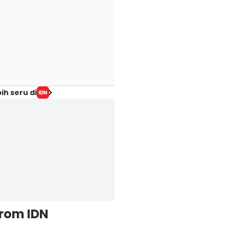
ih seru di
from IDN