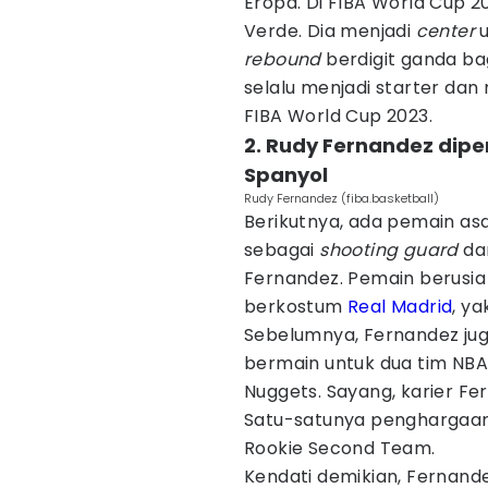
Eropa. Di FIBA World Cup 
Verde. Dia menjadi
center
rebound
berdigit ganda ba
selalu menjadi starter dan
FIBA World Cup 2023.
2. Rudy Fernandez dip
Spanyol
Rudy Fernandez (fiba.basketball)
Berikutnya, ada pemain as
sebagai
shooting guard
d
Fernandez. Pemain berusia 
berkostum
Real Madrid
, ya
Sebelumnya, Fernandez jug
bermain untuk dua tim NBA,
Nuggets. Sayang, karier Fe
Satu-satunya penghargaan 
Rookie Second Team.
Kendati demikian, Fernand