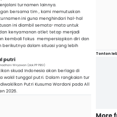
enjalani turnamen lainnya.
angan bersama tim , kami memutuskan
 turnamen ini guna menghindari hal-hal
utusan ini diambil semata-mata untuk
an kenyamanan atlet tetap menjadi
kan kembali fokus mempersiapkan diri dan
berikutnya dalam situasi yang lebih
Tonton leb
l putri
amadhani Wiryawan (dok.PP PBSI)
kan skuad Indonesia akan berlaga di
 wakil tunggal putri. Dalam rangkaian tur
i diwakilkan Putri Kusuma Wardani pada All
en 2026.
More 