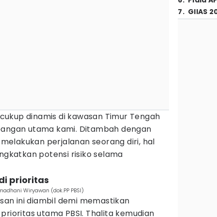
6
.
Piala A
7
.
GIIAS 2
ih cukup dinamis di kawasan Timur Tengah
mbangan utama kami. Ditambah dengan
 melakukan perjalanan seorang diri, hal
ingkatkan potensi risiko selama
i prioritas
amadhani Wiryawan (dok.PP PBSI)
an ini diambil demi memastikan
prioritas utama PBSI. Thalita kemudian