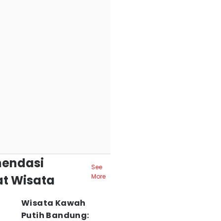
endasi
See
t Wisata
More
Wisata Kawah
Putih Bandung: