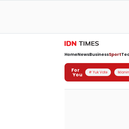
Home
News
Business
Sport
Te
For
# Yuk Vote
Iklanin
You