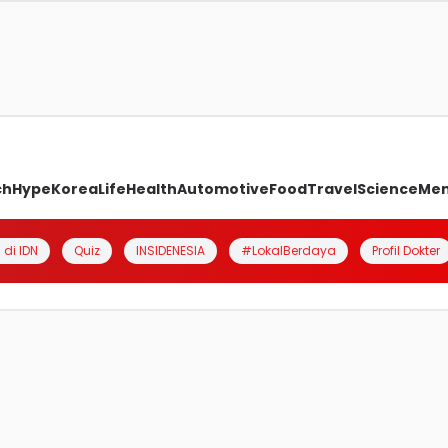
ch
Hype
Korea
Life
Health
Automotive
Food
Travel
Science
Me
 di IDN
Quiz
INSIDENESIA
#LokalBerdaya
Profil Dokter