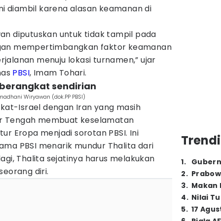
ini diambil karena alasan keamanan di
an diputuskan untuk tidak tampil pada
ngan mempertimbangkan faktor keamanan
jalanan menuju lokasi turnamen,” ujar
tnas
PBSI
, Imam Tohari.
 berangkat sendirian
amadhani Wiryawan (dok.PP PBSI)
ikat-Israel dengan Iran yang masih
r Tengah membuat keselamatan
ur Eropa menjadi sorotan PBSI. Ini
Trendi
ama PBSI menarik mundur Thalita dari
agi, Thalita sejatinya harus melakukan
1
.
Gubern
eorang diri.
2
.
Prabow
3
.
Makan B
4
.
Nilai T
5
.
17 Agus