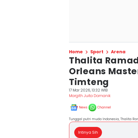
Home
Sport
Arena
Thalita Ramad
Orleans Maste
Timteng
17 Mar 2026, 13:32 WIB
Margith Juita Damanik
News
Channel
Tunggal putri muda Indonesia, Thalita R
Intinya Sih