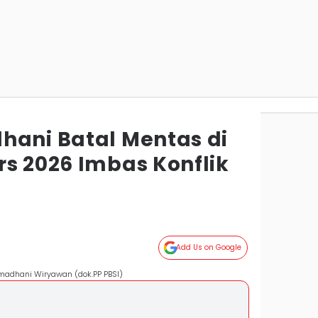
hani Batal Mentas di
rs 2026 Imbas Konflik
Add Us on Google
amadhani Wiryawan (dok.PP PBSI)