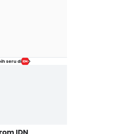
ih seru di
from IDN