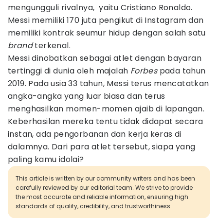
mengungguli rivalnya, yaitu Cristiano Ronaldo.
Messi memiliki 170 juta pengikut di Instagram dan
memiliki kontrak seumur hidup dengan salah satu
brand
terkenal.
Messi dinobatkan sebagai atlet dengan bayaran
tertinggi di dunia oleh majalah
Forbes
pada tahun
2019. Pada usia 33 tahun, Messi terus mencatatkan
angka-angka yang luar biasa dan terus
menghasilkan momen-momen ajaib di lapangan.
Keberhasilan mereka tentu tidak didapat secara
instan, ada pengorbanan dan kerja keras di
dalamnya. Dari para atlet tersebut, siapa yang
paling kamu idolai?
This article is written by our community writers and has been
carefully reviewed by our editorial team. We strive to provide
the most accurate and reliable information, ensuring high
standards of quality, credibility, and trustworthiness.