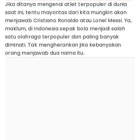
Jika ditanya mengenai atlet terpopuler di dunia
saat ini, tentu mayoritas dari kita mungkin akan
menjawab Cristiano Ronaldo atau Lonel Messi. Ya,
maklum, di Indonesia sepak bola menjadi salah
satu olahraga terpopuler dan paling banyak
diminati. Tak mengherankan jika kebanyakan
orang menjawab dua nama itu.