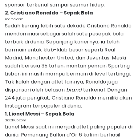
sponsor terkenal sampai seumur hidup.
2. Cristiano Ronaldo – Sepak Bola
marca.com
Sudah kurang lebih satu dekade Cristiano Ronaldo
mendominasi sebagai salah satu pesepak bola
terbaik di dunia. Sepanjang kariernya, ia telah
bermain untuk klub-klub besar seperti Real
Madrid, Manchester United, dan Juventus. Meski
sudah berusia 35 tahun, mantan pemain Sporting
Lisbon ini masih mampu bermain di level tertinggi.
Tak kalah dengan atlet lainnya, Ronaldo juga
disponsori oleh belasan
brand
terkenal. Dengan
244 juta pengikut, Cristiano Ronaldo memiliki akun
Instagram terpopuler di dunia.
1. Lionel Messi – Sepak Bola
diazhub.com
Lionel Messi saat ini menjadi atlet paling populer di
dunia. Pemenang Ballon d’Or 6 kali ini berhasil