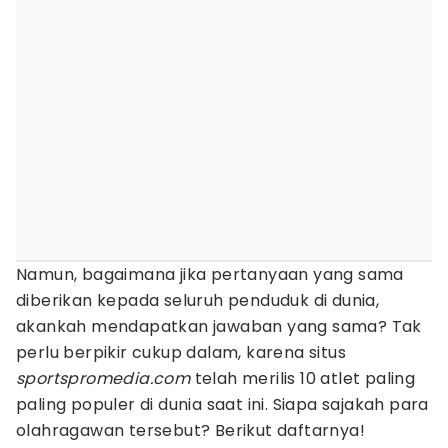
Namun, bagaimana jika pertanyaan yang sama
diberikan kepada seluruh penduduk di dunia,
akankah mendapatkan jawaban yang sama? Tak
perlu berpikir cukup dalam, karena situs
sportspromedia.com
telah merilis 10 atlet paling
paling populer di dunia saat ini. Siapa sajakah para
olahragawan tersebut? Berikut daftarnya!