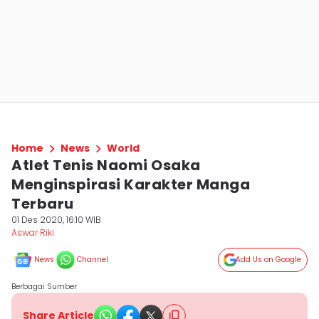
Home
News
World
Atlet Tenis Naomi Osaka
Menginspirasi Karakter Manga
Terbaru
01 Des 2020, 16:10 WIB
Aswar Riki
News
Channel
Add Us on Google
Berbagai Sumber
Share Article