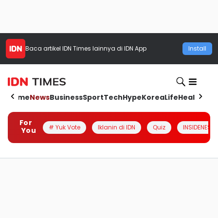
Baca artikel
IDN Times
lainnya di IDN App
Install
Home
News
Business
Sport
Tech
Hype
Korea
Life
Health
Aut
For
# Yuk Vote
Iklanin di IDN
Quiz
INSIDENESIA
You