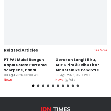
Related Articles
See More
PT PAL Mulai Bangun
Gerakan Langit Biru,
T
Kapal Selam Pertama
AHY Kirim 80 Ribu Liter
U
Scorpene, Pakai
Air Bersih ke Pesantren
D
Teknologi Prancis
08 Agu 2026, 06:00 WIB
Madura
08 Agu 2026, 05:17 WIB
P
08
Polls
News
News
Ne