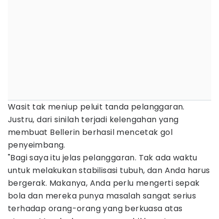
Wasit tak meniup peluit tanda pelanggaran.
Justru, dari sinilah terjadi kelengahan yang
membuat Bellerin berhasil mencetak gol
penyeimbang.
"Bagi saya itu jelas pelanggaran. Tak ada waktu
untuk melakukan stabilisasi tubuh, dan Anda harus
bergerak. Makanya, Anda perlu mengerti sepak
bola dan mereka punya masalah sangat serius
terhadap orang-orang yang berkuasa atas