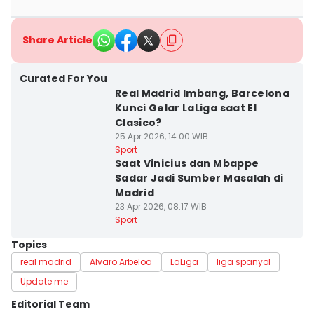
Share Article
Curated For You
Real Madrid Imbang, Barcelona
Kunci Gelar LaLiga saat El
Clasico?
25 Apr 2026, 14:00 WIB
Sport
Saat Vinicius dan Mbappe
Sadar Jadi Sumber Masalah di
Madrid
23 Apr 2026, 08:17 WIB
Sport
Topics
real madrid
Alvaro Arbeloa
LaLiga
liga spanyol
Update me
Editorial Team