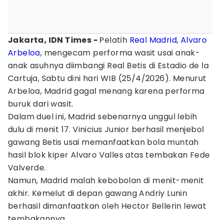
Jakarta, IDN Times -
Pelatih
Real Madrid
,
Alvaro
Arbeloa
, mengecam performa wasit usai anak-
anak asuhnya diimbangi Real Betis di Estadio de la
Cartuja, Sabtu dini hari WIB (25/4/2026). Menurut
Arbeloa, Madrid gagal menang karena performa
buruk dari wasit.
Dalam duel ini, Madrid sebenarnya unggul lebih
dulu di menit 17. Vinicius Junior berhasil menjebol
gawang Betis usai memanfaatkan bola muntah
hasil blok kiper Alvaro Valles atas tembakan Fede
Valverde.
Namun, Madrid malah kebobolan di menit-menit
akhir. Kemelut di depan gawang Andriy Lunin
berhasil dimanfaatkan oleh Hector Bellerin lewat
tembakannya.