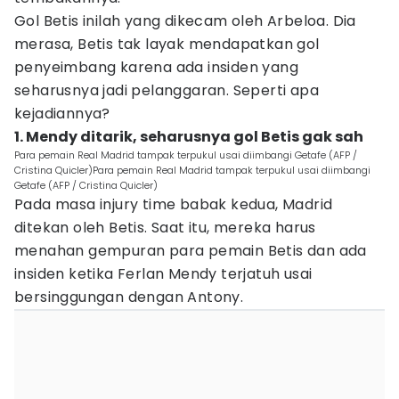
Gol Betis inilah yang dikecam oleh Arbeloa. Dia
merasa, Betis tak layak mendapatkan gol
penyeimbang karena ada insiden yang
seharusnya jadi pelanggaran. Seperti apa
kejadiannya?
1. Mendy ditarik, seharusnya gol Betis gak sah
Para pemain Real Madrid tampak terpukul usai diimbangi Getafe (AFP /
Cristina Quicler)Para pemain Real Madrid tampak terpukul usai diimbangi
Getafe (AFP / Cristina Quicler)
Pada masa injury time babak kedua, Madrid
ditekan oleh Betis. Saat itu, mereka harus
menahan gempuran para pemain Betis dan ada
insiden ketika Ferlan Mendy terjatuh usai
bersinggungan dengan Antony.