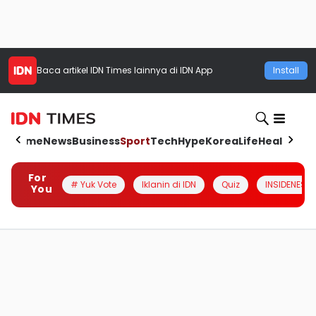
Baca artikel
IDN Times
lainnya di IDN App
Install
Home
News
Business
Sport
Tech
Hype
Korea
Life
Health
Aut
For
# Yuk Vote
Iklanin di IDN
Quiz
INSIDENESIA
You