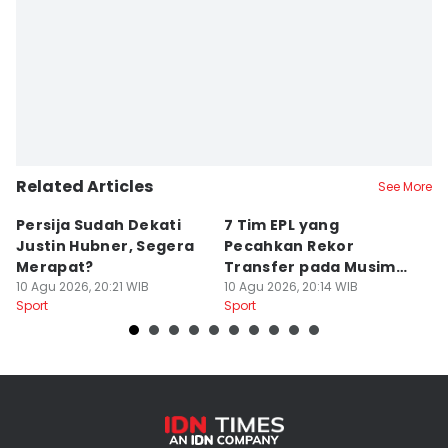
Related Articles
See More
Persija Sudah Dekati
7 Tim EPL yang
P
Justin Hubner, Segera
Pecahkan Rekor
J
Merapat?
Transfer pada Musim
K
10 Agu 2026, 20:21 WIB
Panas 2026
10 Agu 2026, 20:14 WIB
2
10
Sport
Sport
Sp