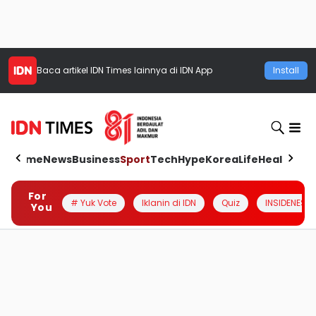
Baca artikel
IDN Times
lainnya di IDN App
Install
Home
News
Business
Sport
Tech
Hype
Korea
Life
Health
Aut
For
# Yuk Vote
Iklanin di IDN
Quiz
INSIDENESIA
You