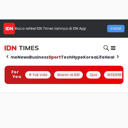
Baca artikel
IDN Times
lainnya di IDN App
Install
Home
News
Business
Sport
Tech
Hype
Korea
Life
Health
Aut
For
# Yuk Vote
Iklanin di IDN
Quiz
INSIDENESIA
You