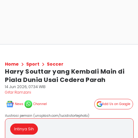
Home
Sport
Soccer
Harry Souttar yang Kembali Main di
Piala Dunia Usai Cedera Parah
14 Jun 2026, 07:34 WIB
Gifar Ramzani
News
Channel
Add Us on Google
ilustrasi pemain (unsplash.com/lucidistortephoto)
Intinya Sih