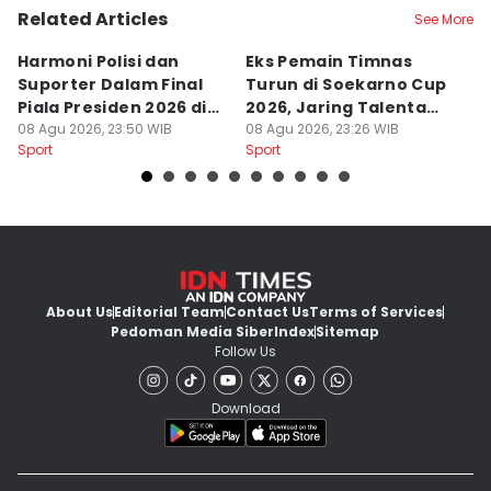
Related Articles
See More
Harmoni Polisi dan
Eks Pemain Timnas
S
Suporter Dalam Final
Turun di Soekarno Cup
C
Piala Presiden 2026 di
2026, Jaring Talenta
D
Bogor
08 Agu 2026, 23:50 WIB
Muda
08 Agu 2026, 23:26 WIB
08
Sport
Sport
Sp
About Us
Editorial Team
Contact Us
Terms of Services
Pedoman Media Siber
Index
Sitemap
Follow Us
Download