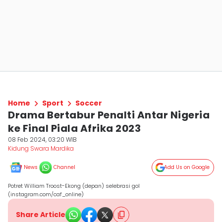
Home
Sport
Soccer
Drama Bertabur Penalti Antar Nigeria
ke Final Piala Afrika 2023
08 Feb 2024, 03:20 WIB
Kidung Swara Mardika
News
Channel
Add Us on Google
Potret William Troost-Ekong (depan) selebrasi gol
(instagram.com/caf_online)
Share Article