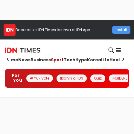
Baca artikel
IDN Times
lainnya di IDN App
Install
Home
News
Business
Sport
Tech
Hype
Korea
Life
Health
Aut
For
# Yuk Vote
Iklanin di IDN
Quiz
INSIDENESIA
You