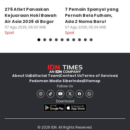
276 Atlet Panaskan
7 Pemain Spanyol yang
3
Kejuaraan Hoki Bawah
Pernah Bela Fulham,
y
Air Asia 2026 di Bogor
Ada 2 Nama Baru!
Se
07 Agu 2026, 06:00 WIB
07 Agu 2026, 05:34 WIB
S
07
Sport
Sport
Sp
About Us
Editorial Team
Contact Us
Terms of Services
Pedoman Media Siber
Index
Sitemap
Follow Us
Download
© 2026 IDN. All Rights Reserved.