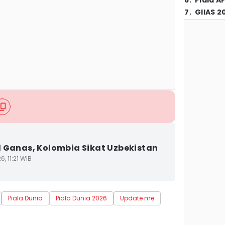
6
.
Piala A
7
.
GIIAS 2
 Ganas, Kolombia Sikat Uzbekistan
6, 11:21 WIB
Piala Dunia
Piala Dunia 2026
Update me