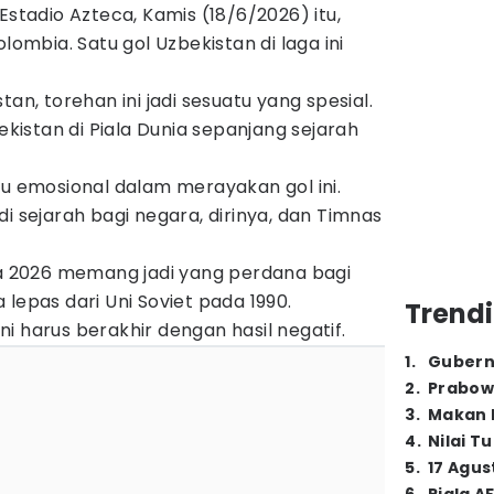
Estadio Azteca, Kamis (18/6/2026) itu,
lombia. Satu gol Uzbekistan di laga ini
tan, torehan ini jadi sesuatu yang spesial.
bekistan di Piala Dunia sepanjang sejarah
tu emosional dalam merayakan gol ini.
i sejarah bagi negara, dirinya, dan Timnas
ia 2026 memang jadi yang perdana bagi
lepas dari Uni Soviet pada 1990.
Trendi
i harus berakhir dengan hasil negatif.
1
.
Gubern
2
.
Prabow
3
.
Makan B
4
.
Nilai T
5
.
17 Agus