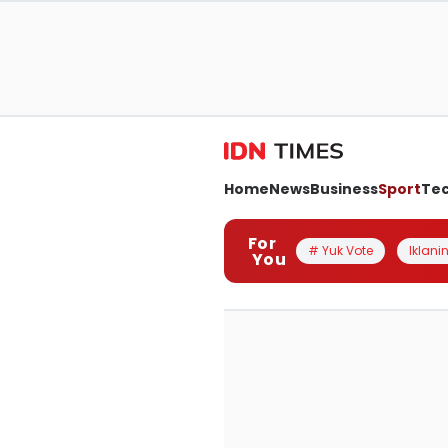
Home
News
Business
Sport
Te
For
# Yuk Vote
Iklanin
You