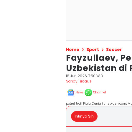
Home
Sport
Soccer
Fayzullaev, P
Uzbekistan di 
18 Jun 2026, 11:50 WIB
Sandy Firdaus
News
Channel
potret trofi Piala Dunia (unsplash.com/My 
Intinya Sih