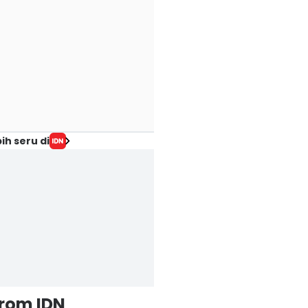
 Transfer
Lawan Singapura,
Demi 280 Juta
ermahal
Timnas Indonesia
Jiwa, Timnas
rentford hingga
Harus Lebih Presisi
Indonesia Habis-
amadou
di Kotak Penalti
Habisan Lawan
ih seru di
angare Pecahkan
07 Agu 2026, 08:04 WIB
Singapura
Sport
ekor
07 Agu 2026, 07:53 WI
Sport
 Agu 2026, 09:34 WIB
ort
from IDN