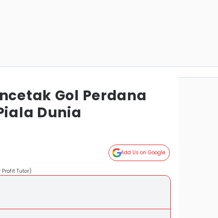
encetak Gol Perdana
Piala Dunia
Add Us on Google
Profit Tutor)