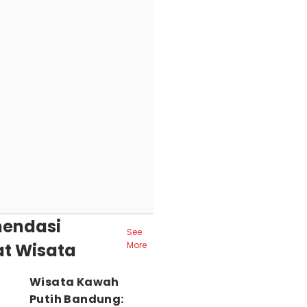
endasi
See
t Wisata
More
Wisata Kawah
Putih Bandung: