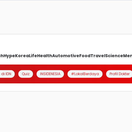
ch
Hype
Korea
Life
Health
Automotive
Food
Travel
Science
Me
 di IDN
Quiz
INSIDENESIA
#LokalBerdaya
Profil Dokter