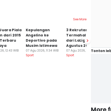
See More
Juara Piala
Kepulangan
3 Rekrutan
5
n dari 2015
Angelino ke
Termahal Fulham
T
 Terbaru
Deportivo pada
dari LaLiga per 7
B
aya
Musim Istimewa
Agustus 2026
M
Tonton leb
26, 12:43 WIB
07 Agu 2026, 11:34 WIB
07 Agu 2026, 10:34 WIB
S
Sport
Sport
R
07
Sp
More 