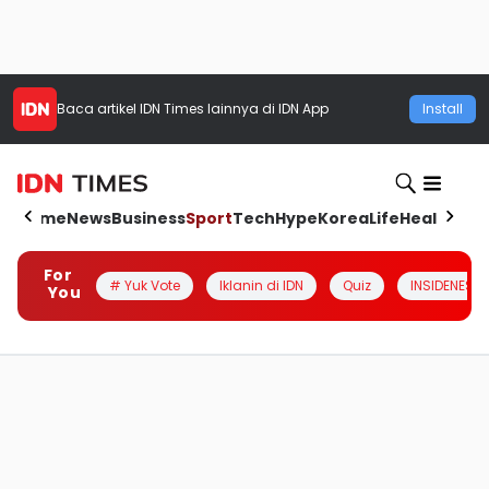
Baca artikel
IDN Times
lainnya di IDN App
Install
Home
News
Business
Sport
Tech
Hype
Korea
Life
Health
Aut
For
# Yuk Vote
Iklanin di IDN
Quiz
INSIDENESIA
You