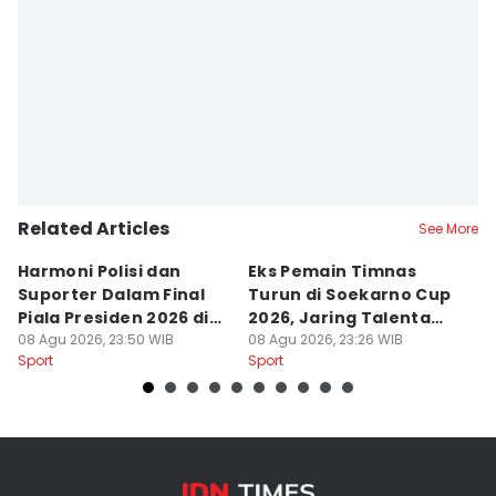
Related Articles
See More
Harmoni Polisi dan
Eks Pemain Timnas
S
Suporter Dalam Final
Turun di Soekarno Cup
C
Piala Presiden 2026 di
2026, Jaring Talenta
D
Bogor
08 Agu 2026, 23:50 WIB
Muda
08 Agu 2026, 23:26 WIB
08
Sport
Sport
Sp