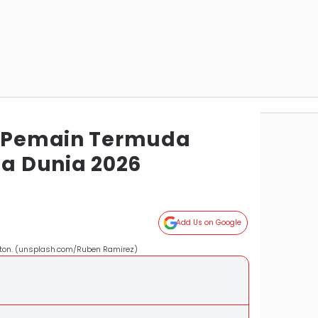
, Pemain Termuda
la Dunia 2026
Add Us on Google
nton. (unsplash.com/Ruben Ramirez)