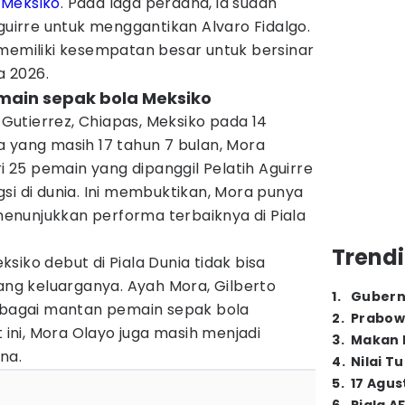
 Meksiko
. Pada laga perdana, ia sudah
Aguirre untuk menggantikan Alvaro Fidalgo.
 memiliki kesempatan besar untuk bersinar
a 2026.
main sepak bola Meksiko
a Gutierrez, Chiapas, Meksiko pada 14
a yang masih 17 tahun 7 bulan, Mora
ri 25 pemain yang dipanggil Pelatih Aguirre
si di dunia. Ini membuktikan, Mora punya
nunjukkan performa terbaiknya di Piala
Trendi
siko debut di Piala Dunia tidak bisa
kang keluarganya. Ayah Mora, Gilberto
1
.
Gubern
sebagai mantan pemain sepak bola
2
.
Prabow
t ini, Mora Olayo juga masih menjadi
3
.
Makan B
ana.
4
.
Nilai T
5
.
17 Agus