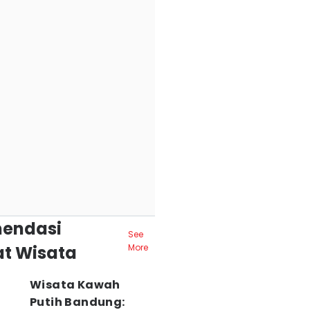
endasi
See
t Wisata
More
Wisata Kawah
Putih Bandung: