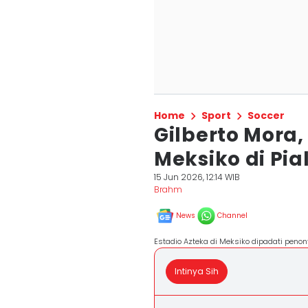
Home
Sport
Soccer
Gilberto Mora
Meksiko di Pia
15 Jun 2026, 12:14 WIB
Brahm
News
Channel
Estadio Azteka di Meksiko dipadati peno
Intinya Sih