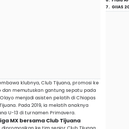
6
.
Piala A
7
.
GIIAS 2
embawa klubnya, Club Tijuana, promosi ke
iko dan memutuskan gantung sepatu pada
 Olayo menjadi asisten pelatih di Chiapas
ijuana. Pada 2019, ia melatih anaknya
na U-13 di turnamen Primavera.
Liga MX bersama Club Tijuana
 dipromosikan ke tim senior Club Tijuana