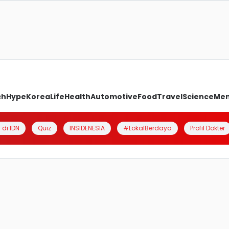
ch
Hype
Korea
Life
Health
Automotive
Food
Travel
Science
Me
 di IDN
Quiz
INSIDENESIA
#LokalBerdaya
Profil Dokter