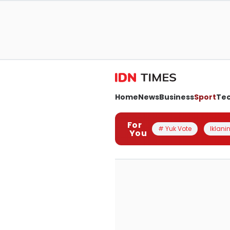
Home
News
Business
Sport
Te
For
# Yuk Vote
Iklanin
You