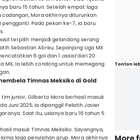
nya baru 15 tahun. Setelah empat laga
 cadangan, Mora akhirnya diturunkan
 pengganti. Pada pekan ke-7, ia baru
os.
sil terpilih menjadi gelandang serang
atih Sebastian Abreu. Sepanjang Liga MX
mencatatkan 6 gol dan 1
assist
dari 20
iga MX, ia lebih condong untuk memegang
Tonton leb
gan.
 membela Timnas Meksiko di Gold
tim junior, Gilberto Mora berhasil masuk
a Juni 2025, ia dipanggil Pelatih Javier
ranya. Saat itu, usianya baru 16 tahun 5
rhasil masuk Timnas Meksiko. Sayangnya,
More 
elama laga penyisihan grup. Mora akhirnya