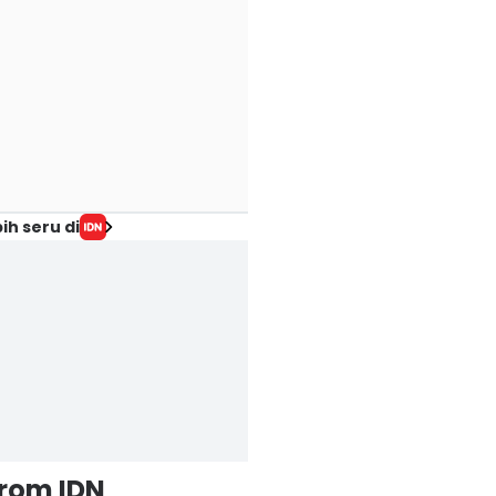
ih seru di
from IDN