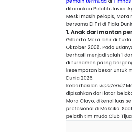
pemain termuda
di
Timnas
diturunkan Pelatih Javier 
Meski masih pelapis, Mora
bersama El Tri di Piala Duni
1. Anak dari mantan pe
Gilberto Mora lahir di Tuxl
Oktober 2008. Pada usiany
berhasil menjadi salah 1 da
di turnamen paling bergeng
kesempatan besar untuk me
Dunia 2026.
Keberhasilan
wonderkid
Mek
dipisahkan dari latar bela
Mora Olayo, dikenal luas 
profesional di Meksiko. Saa
pelatih tim muda Club Tiju