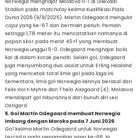
Norwegia menghajar Moldova 11-1 di Ullevaal
Stadion pada
matchday
kelima Kualifikasi Piala
Dunia 2026 (9/9/2025). Martin Odegaard mengukir
caps
yang ke-67 dan bermain penuh. Pemain
setinggi 1,78 meter itu mencatatkan namanya di
papan skor pada menit 45+1 yang membuat
Norwegia unggul 5-0. Odegaard menghajar bola
liar di dalam kotak penalti. Selain gol, Odegaard
juga menyumbang dua
assist
untuk Erling Haaland
yang mencetak total lima gol pada laga ini.
Sementara, lima gol Norwegia lainnya berasal dari
Felix Horn Myhre dan Thelo Aasgaard (4). Moldova
mendapat gol hiburannya dari bunuh diri Leo
Ostigard.
5. Gol Martin Odegaard membuat Norwegia
imbang dengan Maroko pada 7 Juni 2026
Gol kelima Martin Odegaard untuk Norwegia
tercipta pada penampilan yang ke-68. Ia