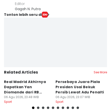
Editor
Gagah N. Putra
Tonton lebih seru di
Related Articles
See More
Real Madrid Akhirnya
Persebaya Juara Piala
H
Dapatkan Yan
Presiden Usai Bekuk
S
Diomande dari RB
Persib Lewat Adu Penalti
I
Leipzig
06 Agu 2026, 23:48 WIB
06 Agu 2026, 23:07 WIB
B
06
Sport
Sport
Sp
L