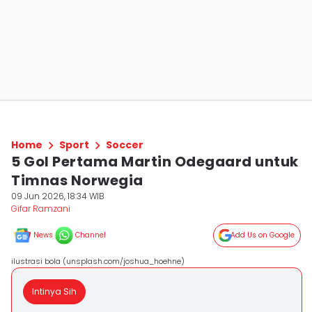
Home
Sport
Soccer
5 Gol Pertama Martin Odegaard untuk
Timnas Norwegia
09 Jun 2026, 18:34 WIB
Gifar Ramzani
News
Channel
Add Us on Google
ilustrasi bola (unsplash.com/joshua_hoehne)
Intinya Sih