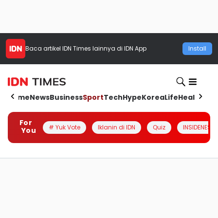
Baca artikel
IDN Times
lainnya di IDN App
Install
Home
News
Business
Sport
Tech
Hype
Korea
Life
Health
Aut
For
# Yuk Vote
Iklanin di IDN
Quiz
INSIDENESIA
You