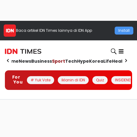
Baca artikel
IDN Times
lainnya di IDN App
Install
Home
News
Business
Sport
Tech
Hype
Korea
Life
Health
Aut
For
# Yuk Vote
Iklanin di IDN
Quiz
INSIDENESIA
You