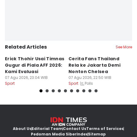
Related Articles
See More
Erick Thohir Usai Timnas
Cerita Fans Thailand
B
Gugur di Piala AFF 2026:
Rela ke Jakarta Demi
N
Kami Evaluasi
Nonton Chelsea
I
07 Agu 2026, 23:04 WIB
07 Agu 2026, 22:50 WIB
di
07
Polls
Sport
Sport
Sp
About Us
Editorial Team
Contact Us
Terms of Services
Pedoman Media Siber
Index
Sitemap