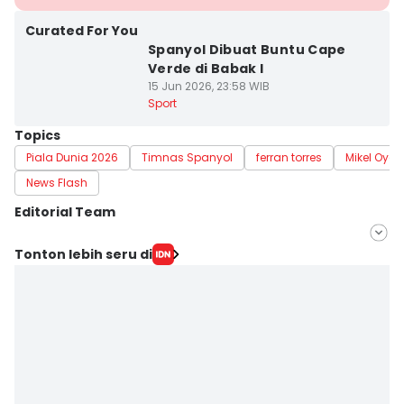
Curated For You
Spanyol Dibuat Buntu Cape
Verde di Babak I
15 Jun 2026, 23:58 WIB
Sport
Topics
Piala Dunia 2026
Timnas Spanyol
ferran torres
Mikel Oyar
News Flash
Editorial Team
Editor
Tonton lebih seru di
Satria Permana
Editor
Eddy Rusmanto