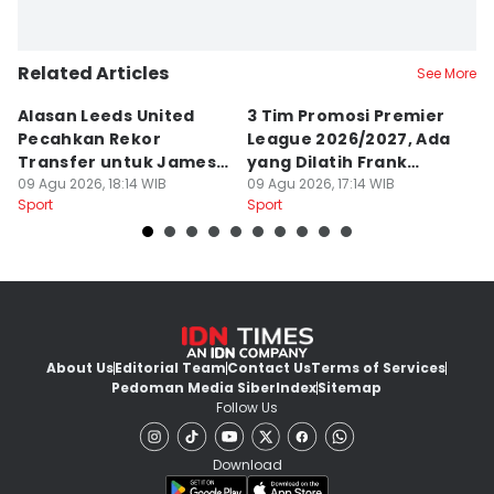
Related Articles
See More
Alasan Leeds United
3 Tim Promosi Premier
5
Pecahkan Rekor
League 2026/2027, Ada
G
Transfer untuk James
yang Dilatih Frank
B
Trafford
09 Agu 2026, 18:14 WIB
Lampard
09 Agu 2026, 17:14 WIB
A
09
Sport
Sport
Sp
About Us
Editorial Team
Contact Us
Terms of Services
Pedoman Media Siber
Index
Sitemap
Follow Us
Download