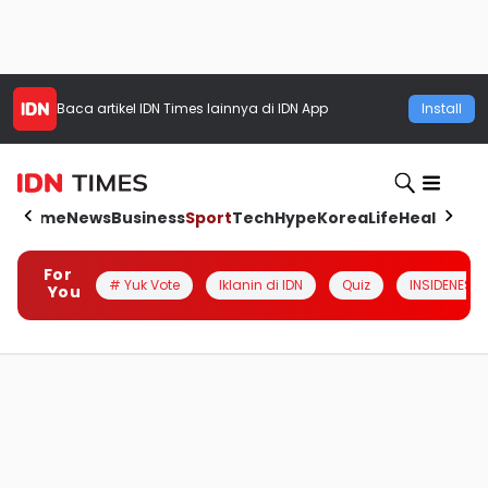
Baca artikel
IDN Times
lainnya di IDN App
Install
Home
News
Business
Sport
Tech
Hype
Korea
Life
Health
Aut
For
# Yuk Vote
Iklanin di IDN
Quiz
INSIDENESIA
You