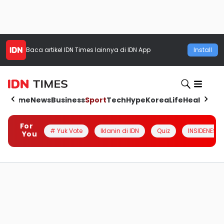
Baca artikel
IDN Times
lainnya di IDN App
Install
Home
News
Business
Sport
Tech
Hype
Korea
Life
Health
Aut
For
# Yuk Vote
Iklanin di IDN
Quiz
INSIDENESIA
You