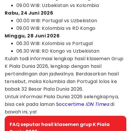
09.00 WIB: Uzbekistan vs Kolombia
Rabu, 24 Juni 2026
00.00 WIB: Portugal vs Uzbekistan
09.00 WIB: Kolombia vs RD Kongo
Minggu, 28 Juni 2026
06.30 WIB: Kolombia vs Portugal
06.30 WIB: RD Kongo vs Uzbekistan
Itulah tadi informasi lengkap hasil klasemen Grup
K Piala Dunia 2026, lengkap dengan hasil
pertandingan dan jadwalnya. Berdasarkan hasil
tersebut, maka Kolumbia dan Portugal lolos ke
babak 32 Besar Piala Dunia 2026.
Untuk informasi Piala Dunia 2026 selengkapnya,
bisa cek pada laman
Soccertime
IDN Times
di
bawah ini, ya!
FAQ seputar hasil klasemen grup K Piala