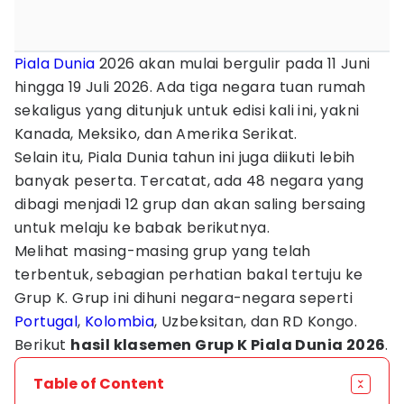
Piala Dunia
2026 akan mulai bergulir pada 11 Juni
hingga 19 Juli 2026. Ada tiga negara tuan rumah
sekaligus yang ditunjuk untuk edisi kali ini, yakni
Kanada, Meksiko, dan Amerika Serikat.
Selain itu, Piala Dunia tahun ini juga diikuti lebih
banyak peserta. Tercatat, ada 48 negara yang
dibagi menjadi 12 grup dan akan saling bersaing
untuk melaju ke babak berikutnya.
Melihat masing-masing grup yang telah
terbentuk, sebagian perhatian bakal tertuju ke
Grup K. Grup ini dihuni negara-negara seperti
Portugal
,
Kolombia
, Uzbeksitan, dan RD Kongo.
Berikut
hasil klasemen Grup K Piala Dunia 2026
.
Table of Content