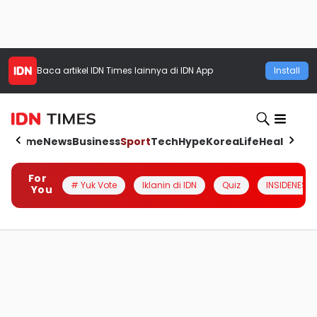
Baca artikel
IDN Times
lainnya di IDN App
Install
Home
News
Business
Sport
Tech
Hype
Korea
Life
Health
Aut
For
# Yuk Vote
Iklanin di IDN
Quiz
INSIDENESIA
You