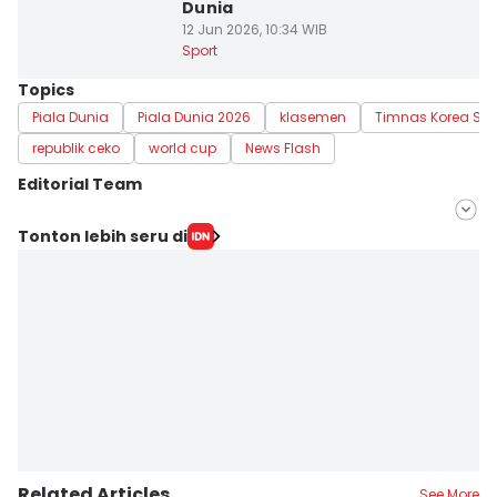
Dunia
12 Jun 2026, 10:34 WIB
Sport
Topics
Piala Dunia
Piala Dunia 2026
klasemen
Timnas Korea Sel
republik ceko
world cup
News Flash
Editorial Team
Editor
Tonton lebih seru di
Satria Permana
Editor
Jujuk Ernawati
Related Articles
See More