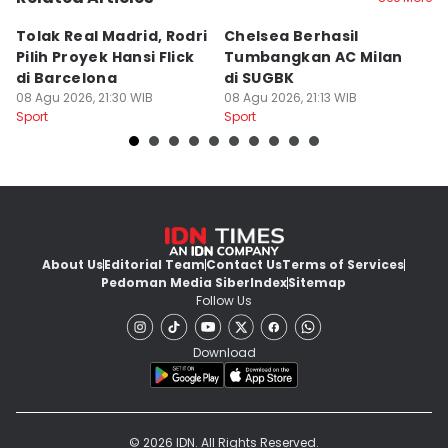
Tolak Real Madrid, Rodri
Chelsea Berhasil
Ka
Pilih Proyek Hansi Flick
Tumbangkan AC Milan
S
di Barcelona
di SUGBK
C
08 Agu 2026, 21:30 WIB
08 Agu 2026, 21:13 WIB
08
Sport
Sport
Sp
About Us
Editorial Team
Contact Us
Terms of Services
Pedoman Media Siber
Index
Sitemap
Follow Us
Download
© 2026 IDN. All Rights Reserved.