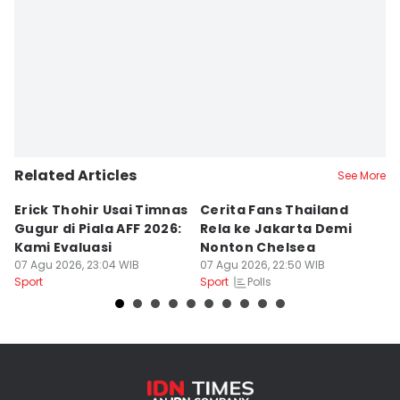
Editor
Eddy Rusmanto
Related Articles
See More
Erick Thohir Usai Timnas
Cerita Fans Thailand
B
Gugur di Piala AFF 2026:
Rela ke Jakarta Demi
N
Kami Evaluasi
Nonton Chelsea
I
07 Agu 2026, 23:04 WIB
07 Agu 2026, 22:50 WIB
di
07
Polls
Sport
Sport
Sp