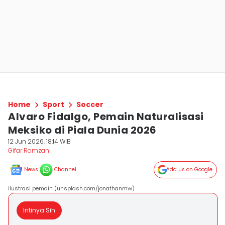
Home
Sport
Soccer
Alvaro Fidalgo, Pemain Naturalisasi
Meksiko di Piala Dunia 2026
12 Jun 2026, 18:14 WIB
Gifar Ramzani
News
Channel
Add Us on Google
ilustrasi pemain (unsplash.com/jonathanmw)
Intinya Sih