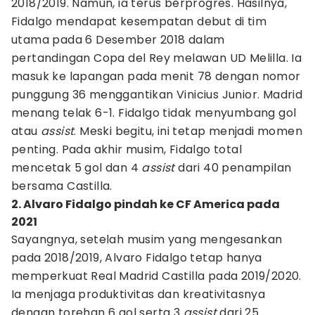
2018/2019. Namun, ia terus berprogres. Hasilnya,
Fidalgo mendapat kesempatan debut di tim
utama pada 6 Desember 2018 dalam
pertandingan Copa del Rey melawan UD Melilla. Ia
masuk ke lapangan pada menit 78 dengan nomor
punggung 36 menggantikan Vinicius Junior. Madrid
menang telak 6-1. Fidalgo tidak menyumbang gol
atau
assist
. Meski begitu, ini tetap menjadi momen
penting. Pada akhir musim, Fidalgo total
mencetak 5 gol dan 4
assist
dari 40 penampilan
bersama Castilla.
2. Alvaro Fidalgo pindah ke CF America pada
2021
Sayangnya, setelah musim yang mengesankan
pada 2018/2019, Alvaro Fidalgo tetap hanya
memperkuat Real Madrid Castilla pada 2019/2020.
Ia menjaga produktivitas dan kreativitasnya
dengan torehan 6 gol serta 3
assist
dari 25