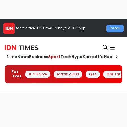
Baca artikel
IDN Times
lainnya di IDN App
Install
Home
News
Business
Sport
Tech
Hype
Korea
Life
Health
Aut
For
# Yuk Vote
Iklanin di IDN
Quiz
INSIDENESIA
You