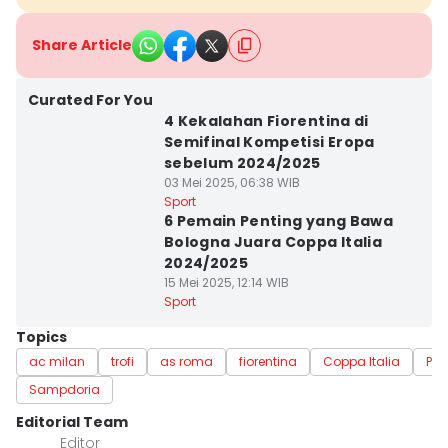
Share Article
Curated For You
4 Kekalahan Fiorentina di
Semifinal Kompetisi Eropa
sebelum 2024/2025
03 Mei 2025, 06:38 WIB
Sport
6 Pemain Penting yang Bawa
Bologna Juara Coppa Italia
2024/2025
15 Mei 2025, 12:14 WIB
Sport
Topics
ac milan
trofi
as roma
fiorentina
Coppa Italia
Pa
Sampdoria
Editorial Team
Editor