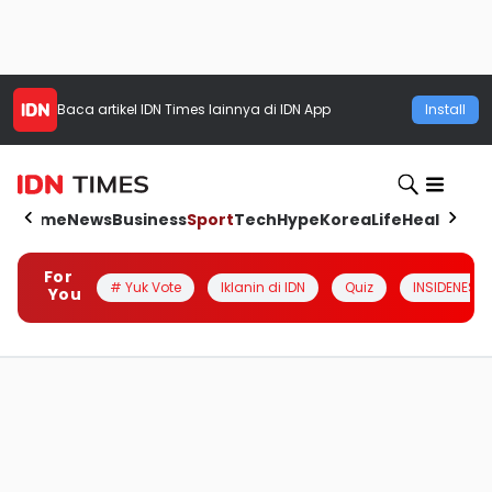
Baca artikel
IDN Times
lainnya di IDN App
Install
Home
News
Business
Sport
Tech
Hype
Korea
Life
Health
Aut
For
# Yuk Vote
Iklanin di IDN
Quiz
INSIDENESIA
You