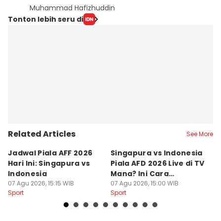
Muhammad Hafizhuddin
Tonton lebih seru di
Related Articles
See More
Jadwal Piala AFF 2026
Singapura vs Indonesia
5
Hari Ini: Singapura vs
Piala AFD 2026 Live di TV
M
Indonesia
Mana? Ini Cara
P
07 Agu 2026, 15:15 WIB
Nontonnya
07 Agu 2026, 15:00 WIB
07
Sport
Sport
Sp