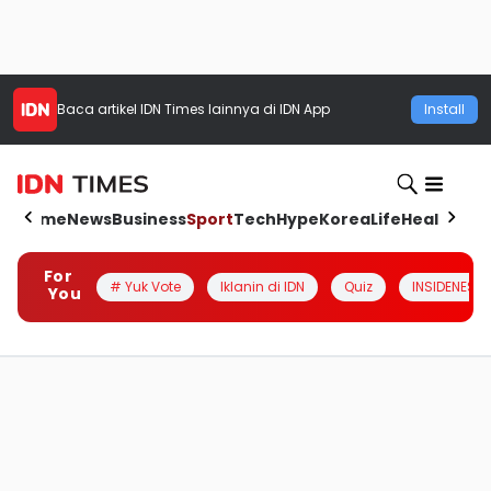
Baca artikel
IDN Times
lainnya di IDN App
Install
Home
News
Business
Sport
Tech
Hype
Korea
Life
Health
Aut
For
# Yuk Vote
Iklanin di IDN
Quiz
INSIDENESIA
You