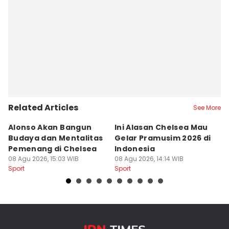
Related Articles
See More
Alonso Akan Bangun
Ini Alasan Chelsea Mau
C
Budaya dan Mentalitas
Gelar Pramusim 2026 di
As
Pemenang di Chelsea
Indonesia
M
08 Agu 2026, 15:03 WIB
08 Agu 2026, 14:14 WIB
08
Sport
Sport
Sp