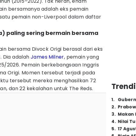
tahun (2015–2022). Tak heran, enam
main bersamanya adalah eks pemain
 satu pemain non-Liverpool dalam daftar
aga) paling sering bermain bersama
in bersama Divock Origi berasal dari eks
l. Dia adalah
James Milner
, pemain yang
025/2026. Pemain berkebangsaan Inggris
ama Origi. Momen tersebut terjadi pada
aktu tersebut mereka menghasilkan 72
Trendi
n, dan 22 kekalahan untuk The Reds.
1
.
Gubern
2
.
Prabow
3
.
Makan B
4
.
Nilai T
5
.
17 Agus