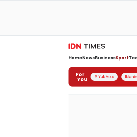
Home
News
Business
Sport
Te
For
# Yuk Vote
Iklanin
You