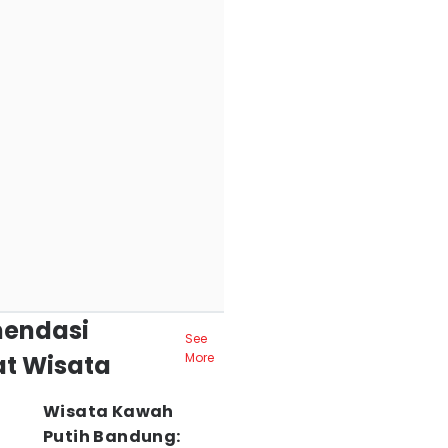
endasi
See
t Wisata
More
Wisata Kawah
Putih Bandung: