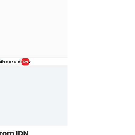
ih seru di
from IDN