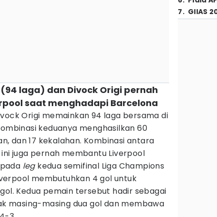
6
.
Piala A
7
.
GIIAS 2
 (94 laga) dan Divock Origi pernah
rpool saat menghadapi Barcelona
vock Origi memainkan 94 laga bersama di
 Kombinasi keduanya menghasilkan 60
, dan 17 kekalahan. Kombinasi antara
 ini juga pernah membantu Liverpool
a pada
leg
kedua semifinal Liga Champions
 Liverpool membutuhkan 4 gol untuk
gol. Kedua pemain tersebut hadir sebagai
k masing-masing dua gol dan membawa
4-3.