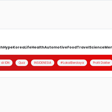
ch
Hype
Korea
Life
Health
Automotive
Food
Travel
Science
Me
 di IDN
Quiz
INSIDENESIA
#LokalBerdaya
Profil Dokter