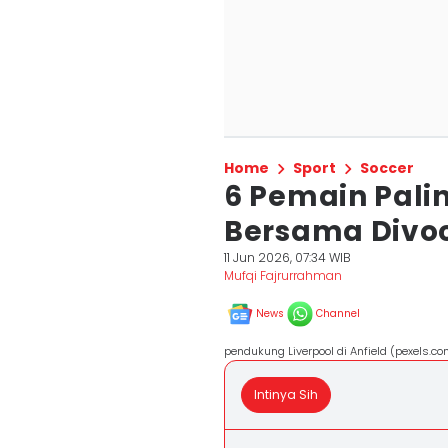
Home
Sport
Soccer
6 Pemain Pali
Bersama Divoc
11 Jun 2026, 07:34 WIB
Mufqi Fajrurrahman
News
Channel
pendukung Liverpool di Anfield (pexels.c
Intinya Sih