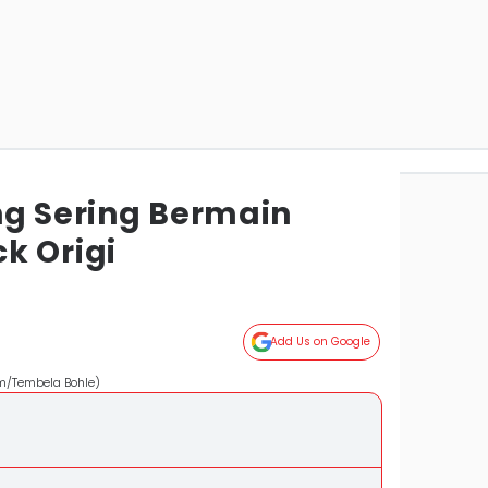
ng Sering Bermain
k Origi
Add Us on Google
om/Tembela Bohle)