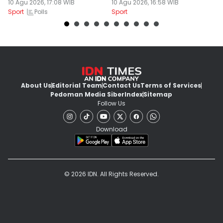
10 Agu 2026, 17:08 WIB
10 Agu 2026, 16:58 WIB
10
Polls
Sport
Sport
Sp
About Us
Editorial Team
Contact Us
Terms of Services
Pedoman Media Siber
Index
Sitemap
Follow Us
Download
© 2026 IDN. All Rights Reserved.