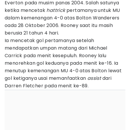
Everton pada musim panas 2004. Salah satunya
ketika mencetak
hattrick
pertamanya untuk MU
dalam kemenangan 4-0 atas Bolton Wanderers
oada 28 Oktober 2006. Rooney saat itu masih
berusia 21 tahun 4 hari.
Ia mencetak gol pertamanya setelah
mendapatkan umpan matang dari Michael
Carrick pada menit kesepuluh. Rooney lalu
menorehkan gol keduanya pada menit ke-16. Ia
menutup kemenangan MU 4-0 atas Bolton lewat
gol ketiganya usai memanfaatkan
assist
dari
Darren Fletcher pada menit ke-89.