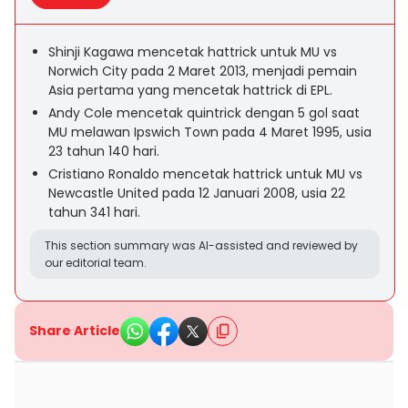
Shinji Kagawa mencetak hattrick untuk MU vs
Norwich City pada 2 Maret 2013, menjadi pemain
Asia pertama yang mencetak hattrick di EPL.
Andy Cole mencetak quintrick dengan 5 gol saat
MU melawan Ipswich Town pada 4 Maret 1995, usia
23 tahun 140 hari.
Cristiano Ronaldo mencetak hattrick untuk MU vs
Newcastle United pada 12 Januari 2008, usia 22
tahun 341 hari.
This section summary was AI-assisted and reviewed by
our editorial team.
Share Article