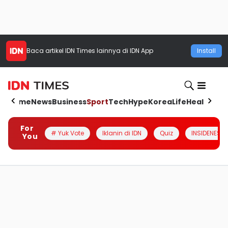
Baca artikel
IDN Times
lainnya di IDN App
Install
Home
News
Business
Sport
Tech
Hype
Korea
Life
Health
Aut
For
# Yuk Vote
Iklanin di IDN
Quiz
INSIDENESIA
You