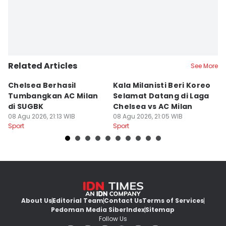
Related Articles
See More
Chelsea Berhasil
Kala Milanisti Beri Koreo
R
Tumbangkan AC Milan
Selamat Datang di Laga
A
di SUGBK
Chelsea vs AC Milan
P
08 Agu 2026, 21:13 WIB
08 Agu 2026, 21:05 WIB
08
Sport
Sport
Sp
About Us
Editorial Team
Contact Us
Terms of Services
Pedoman Media Siber
Index
Sitemap
Follow Us