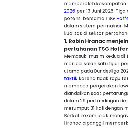
memperoleh kesempatan m
2026
per 13 Juni 2026. Ti
potensi bersama TSG
Hoff
dalam sistem permainan M
kualitas di sektor pertaha
1. Robin Hranac menjel
pertahanan TSG Hoffe
Memasuki musim kedua di 
menjadi salah satu figur p
utama pada Bundesliga 202
taktik
karena tidak ragu ter
membaca pergerakan lawa
diandalkan saat pertarunga
dalam 29 pertandingan den
merumput 31 kali dengan me
Berkat rekam jejak mengaw
Hranac dipanggil memperkua