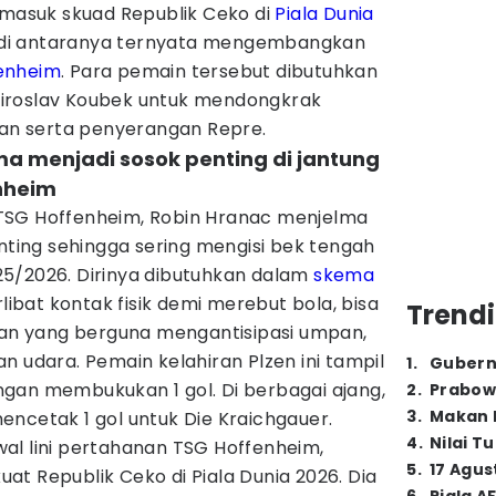
asuk skuad Republik Ceko di
Piala Dunia
ga di antaranya ternyata mengembangkan
enheim
. Para pemain tersebut dibutuhkan
iroslav Koubek untuk mendongkrak
nan serta penyerangan Repre.
ma menjadi sosok penting di jantung
nheim
TSG Hoffenheim, Robin Hranac menjelma
enting sehingga sering mengisi bek tengah
5/2026. Dirinya dibutuhkan dalam
skema
libat kontak fisik demi merebut bola, bisa
Trendi
n yang berguna mengantisipasi umpan,
n udara. Pemain kelahiran Plzen ini tampil
1
.
Gubern
gan membukukan 1 gol. Di berbagai ajang,
2
.
Prabow
3
.
Makan B
ncetak 1 gol untuk Die Kraichgauer.
4
.
Nilai T
al lini pertahanan TSG Hoffenheim,
5
.
17 Agus
t Republik Ceko di Piala Dunia 2026. Dia