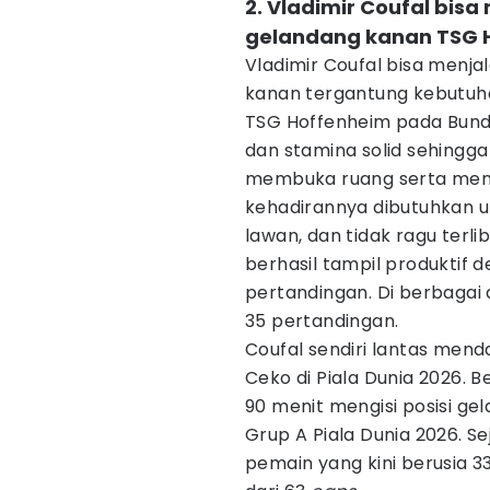
2. Vladimir Coufal bis
gelandang kanan TSG 
Vladimir Coufal bisa menj
kanan tergantung kebutuha
TSG Hoffenheim pada Bundes
dan stamina solid sehingg
membuka ruang serta mengi
kehadirannya dibutuhkan 
lawan, dan tidak ragu terlib
berhasil tampil produktif 
pertandingan. Di berbagai
35 pertandingan.
Coufal sendiri lantas men
Ceko di Piala Dunia 2026. B
90 menit mengisi posisi g
Grup A Piala Dunia 2026. S
pemain yang kini berusia 3