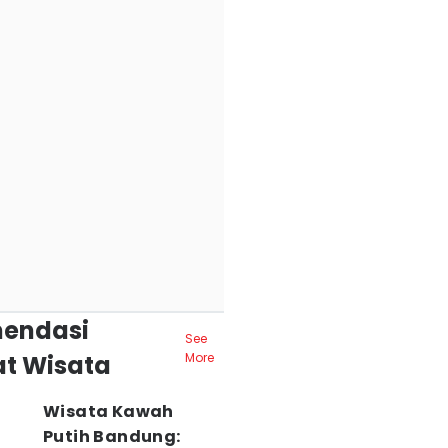
endasi
See
t Wisata
More
Wisata Kawah
Putih Bandung: