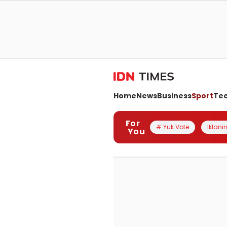
Home
News
Business
Sport
Te
For
# Yuk Vote
Iklanin
You