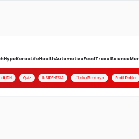
ch
Hype
Korea
Life
Health
Automotive
Food
Travel
Science
Me
 di IDN
Quiz
INSIDENESIA
#LokalBerdaya
Profil Dokter