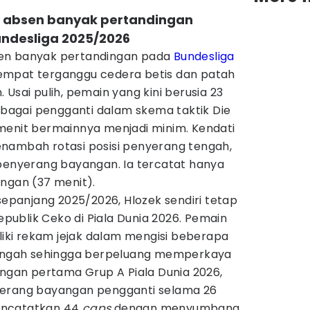
t absen banyak pertandingan
ndesliga 2025/2026
en banyak pertandingan pada
Bundesliga
empat terganggu cedera betis dan patah
Usai pulih, pemain yang kini berusia 23
sebagai pengganti dalam skema taktik Die
menit bermainnya menjadi minim. Kendati
nambah rotasi posisi penyerang tengah,
 penyerang bayangan. Ia tercatat hanya
ngan (37 menit).
 sepanjang 2025/2026, Hlozek sendiri tetap
ublik Ceko di Piala Dunia 2026. Pemain
iliki rekam jejak dalam mengisi beberapa
 tengah sehingga berpeluang memperkaya
ingan pertama Grup A Piala Dunia 2026,
yerang bayangan pengganti selama 26
 mencatatkan 44
caps
dengan menyumbang