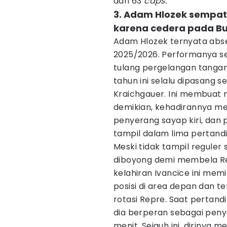
dari 63
caps.
3. Adam Hlozek sempa
karena cedera pada Bu
Adam Hlozek ternyata abs
2025/2026. Performanya s
tulang pergelangan tangan. 
tahun ini selalu dipasang 
Kraichgauer. Ini membuat 
demikian, kehadirannya me
penyerang sayap kiri, dan
tampil dalam lima pertandi
Meski tidak tampil reguler
diboyong demi membela Rep
kelahiran Ivancice ini mem
posisi di area depan dan
rotasi Repre. Saat pertand
dia berperan sebagai pen
menit. Sejauh ini, dirinya