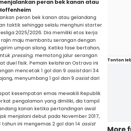
a menjalankan peran bek kanan atau
Hoffenheim
alankan peran bek kanan atau gelandang
n taktik sehingga selalu menghuni starter
liga 2025/2026. Dia memiliki etos kerja
a rajin maju membantu serangan dengan
rim umpan silang. Ketika fase bertahan,
untuk
pressing
, memotong jalur serangan
Tonton leb
at duel fisik. Pemain kelahiran Ostrava ini
dengan mencetak 1 gol dan 9
assist
dari 34
 ajang, menyumbang 1 gol dan 9
assist
dari
dapat kesempatan emas mewakili Republik
erkat pengalaman yang dimiliki, dia tampil
elandang kanan ketika pertandingan awal
ejak menjalani debut pada November 2017,
3 tahun ini mengemas 2 gol dan 14
assist
More 