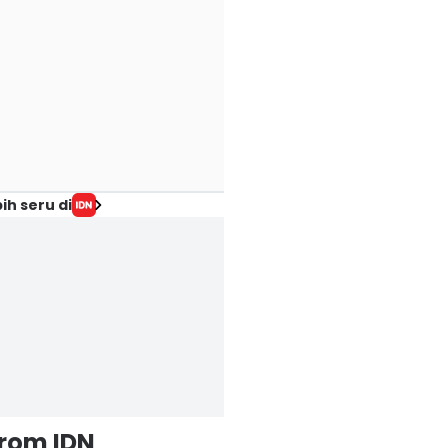
ih seru di
from IDN