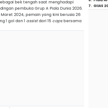
6
.
Piala A
sebagai bek tengah saat menghadapi
7
.
GIIAS 2
dingan pembuka Grup A Piala Dunia 2026.
Maret 2024, pemain yang kini berusia 26
g 1 gol dan 1
assist
dari 15
caps
bersama