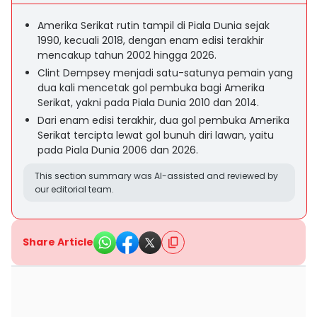
Amerika Serikat rutin tampil di Piala Dunia sejak
1990, kecuali 2018, dengan enam edisi terakhir
mencakup tahun 2002 hingga 2026.
Clint Dempsey menjadi satu-satunya pemain yang
dua kali mencetak gol pembuka bagi Amerika
Serikat, yakni pada Piala Dunia 2010 dan 2014.
Dari enam edisi terakhir, dua gol pembuka Amerika
Serikat tercipta lewat gol bunuh diri lawan, yaitu
pada Piala Dunia 2006 dan 2026.
This section summary was AI-assisted and reviewed by
our editorial team.
Share Article