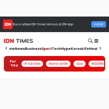
Baca artikel
IDN Times
lainnya di IDN App
Install
Home
News
Business
Sport
Tech
Hype
Korea
Life
Health
Aut
For
# Yuk Vote
Iklanin di IDN
Quiz
INSIDENESIA
You