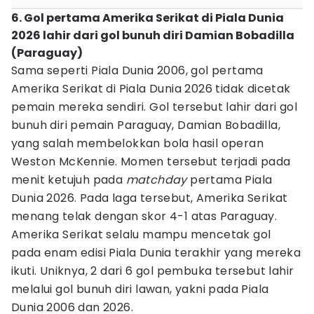
6. Gol pertama Amerika Serikat di Piala Dunia
2026 lahir dari gol bunuh diri Damian Bobadilla
(Paraguay)
Sama seperti Piala Dunia 2006, gol pertama
Amerika Serikat di Piala Dunia 2026 tidak dicetak
pemain mereka sendiri. Gol tersebut lahir dari gol
bunuh diri pemain Paraguay, Damian Bobadilla,
yang salah membelokkan bola hasil operan
Weston McKennie. Momen tersebut terjadi pada
menit ketujuh pada
matchday
pertama Piala
Dunia 2026. Pada laga tersebut, Amerika Serikat
menang telak dengan skor 4-1 atas Paraguay.
Amerika Serikat selalu mampu mencetak gol
pada enam edisi Piala Dunia terakhir yang mereka
ikuti. Uniknya, 2 dari 6 gol pembuka tersebut lahir
melalui gol bunuh diri lawan, yakni pada Piala
Dunia 2006 dan 2026.