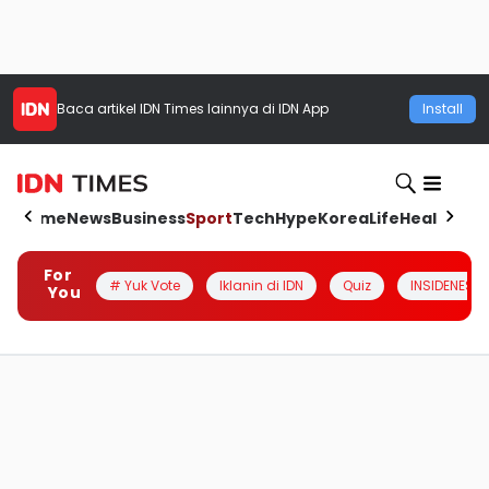
Baca artikel
IDN Times
lainnya di IDN App
Install
Home
News
Business
Sport
Tech
Hype
Korea
Life
Health
Aut
For
# Yuk Vote
Iklanin di IDN
Quiz
INSIDENESIA
You