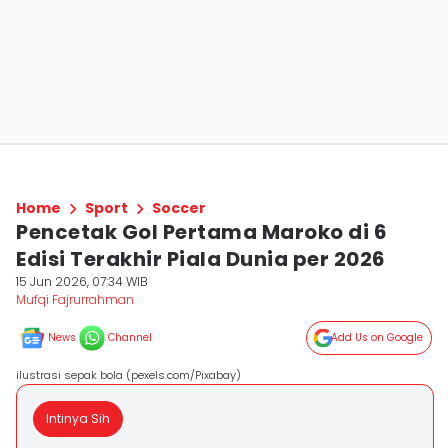
Home
Sport
Soccer
Pencetak Gol Pertama Maroko di 6
Edisi Terakhir Piala Dunia per 2026
15 Jun 2026, 07:34 WIB
Mufqi Fajrurrahman
News
Channel
Add Us on Google
ilustrasi sepak bola (pexels.com/Pixabay)
Intinya Sih