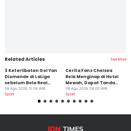
Related Articles
See More
3 Keterlibatan Gol Yan
Cerita Fans Chelsea
1
Diomande di LaLiga
Rela Menginap di Hotel
u
sebelum Bela Real
Mewah, Dapat Tanda
H
Madrid
08 Agu 2026, 10:08 WIB
Tangan Alonso
08 Agu 2026, 08:00 WIB
08
Sport
Sport
Sp