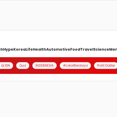
ch
Hype
Korea
Life
Health
Automotive
Food
Travel
Science
Me
 di IDN
Quiz
INSIDENESIA
#LokalBerdaya
Profil Dokter