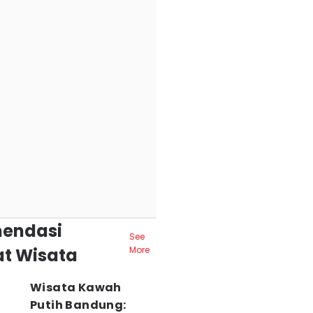
endasi
See
t Wisata
More
Wisata Kawah
Putih Bandung: