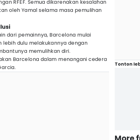
engan RFEF. Semua dikarenakan kesalahan
an oleh Yamal selama masa pemulihan
lusi
n dari pemainnya, Barcelona mulai
ah lebih dulu melakukannya dengan
mbantunya memulihkan diri.
ndakan Barcelona dalam menangani cedera
Tonton leb
Garcia.
More 