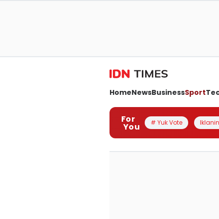
Home
News
Business
Sport
Te
For
# Yuk Vote
Iklanin
You