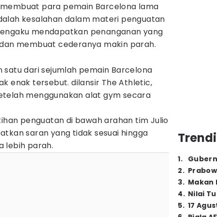
g membuat para pemain Barcelona lama
dalah kesalahan dalam materi penguatan
 mengaku mendapatkan penanganan yang
r dan membuat cederanya makin parah.
satu dari sejumlah pemain Barcelona
 enak tersebut. dilansir The Athletic,
etelah menggunakan alat gym secara
tihan penguatan di bawah arahan tim Julio
atkan saran yang tidak sesuai hingga
Trendi
 lebih parah.
1
.
Gubern
2
.
Prabow
3
.
Makan B
4
.
Nilai T
5
.
17 Agus