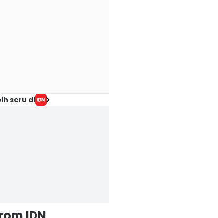
ih seru di
from IDN