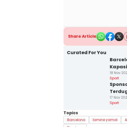
Share Article
Curated For You
Barcel
Kapas
18 Nov 202
Sport
Sponso
Terdu
17 Nov 20
Sport
Topics
Barcelona
lamine yamal
A