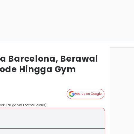
a Barcelona, Berawal
tode Hingga Gym
Add Us on Google
k. LaLiga via Footballicious)