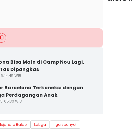
ona Bisa Main di Camp Nou Lagi,
itas Dipangkas
5, 14:45 WIB
r Barcelona Terkoneksi dengan
ga Perdagangan Anak
25, 05:30 WIB
lejandro Balde
LaLiga
liga spanyol