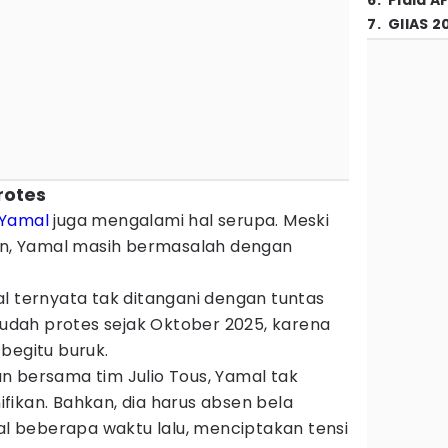
6
.
Piala A
7
.
GIIAS 2
rotes
 Yamal
juga mengalami hal serupa. Meski
sen, Yamal masih bermasalah dengan
l ternyata tak ditangani dengan tuntas
 sudah protes sejak Oktober 2025, karena
begitu buruk.
n bersama tim Julio Tous, Yamal tak
fikan. Bahkan, dia harus absen bela
nal beberapa waktu lalu, menciptakan tensi