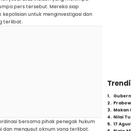
jumpa pers tersebut. Mereka siap
 kepolisian untuk menginvestigasi dan
terlibat.
Trendi
1
.
Gubern
2
.
Prabow
3
.
Makan B
4
.
Nilai T
ordinasi bersama pihak penegak hukum
5
.
17 Agus
si dan mengusut oknum yang terlibat.