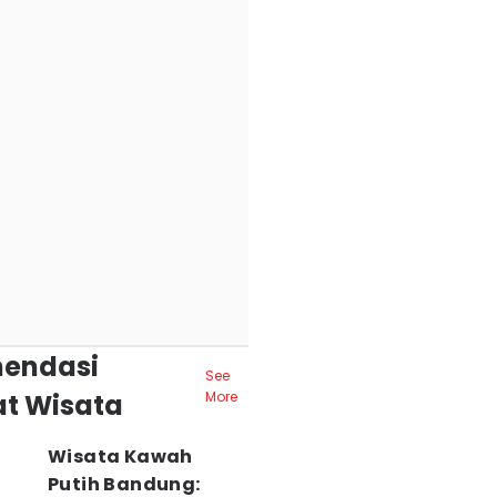
endasi
See
t Wisata
More
Wisata Kawah
Putih Bandung: