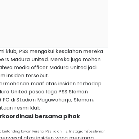
mi klub, PSS mengakui kesalahan mereka
pers Madura United. Mereka juga mohon
hwa media officer Madura United jadi
 insiden tersebut.
ermohonan maaf atas insiden terhadap
dura United pasca laga PSS Sleman
FC di Stadion Maguwoharjo, Sleman,
ataan resmi klub.
erkoordinasi bersama pihak
 bertanding lawan Persita. PSS kalah 1-2. Instagram/pssleman
 menyesal atas insiden yang menimpa