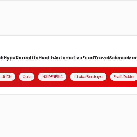
ch
Hype
Korea
Life
Health
Automotive
Food
Travel
Science
Me
 di IDN
Quiz
INSIDENESIA
#LokalBerdaya
Profil Dokter