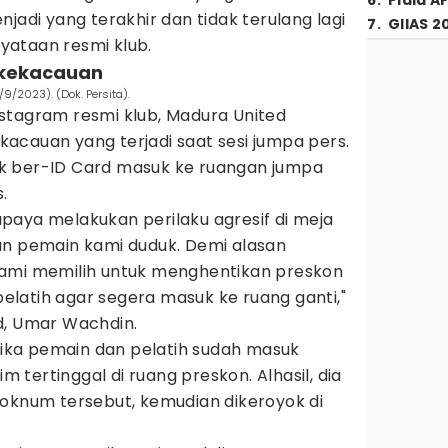
6
.
Piala A
jadi yang terakhir dan tidak terulang lagi
7
.
GIIAS 2
nyataan resmi klub.
a kekacauan
9/2023). (Dok. Persita).
stagram resmi klub, Madura United
acauan yang terjadi saat sesi jumpa pers.
k ber-ID Card masuk ke ruangan jumpa
.
paya melakukan perilaku agresif di meja
an pemain kami duduk. Demi alasan
ami memilih untuk menghentikan preskon
latih agar segera masuk ke ruang ganti,"
d, Umar Wachdin.
ka pemain dan pelatih sudah masuk
im tertinggal di ruang preskon. Alhasil, dia
 oknum tersebut, kemudian dikeroyok di