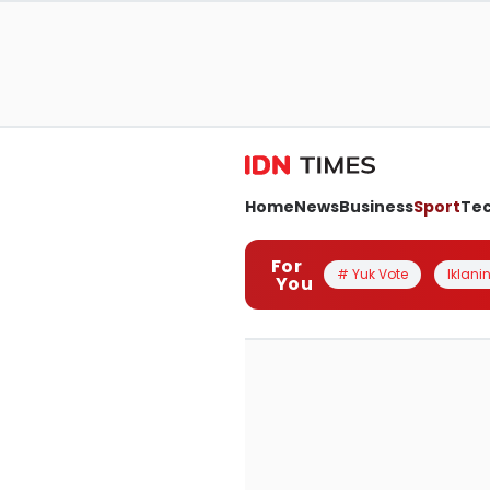
Home
News
Business
Sport
Te
For
# Yuk Vote
Iklanin
You