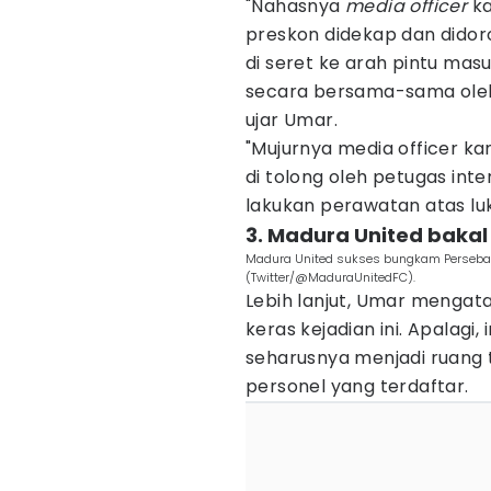
"Nahasnya
media officer
ka
preskon didekap dan didor
di seret ke arah pintu mas
secara bersama-sama oleh 
ujar Umar.
"Mujurnya media officer ka
di tolong oleh petugas inte
lakukan perawatan atas luka
3. Madura United baka
Madura United sukses bungkam Persebay
(Twitter/@MaduraUnitedFC).
Lebih lanjut, Umar menga
keras kejadian ini. Apalagi,
seharusnya menjadi ruang 
personel yang terdaftar.