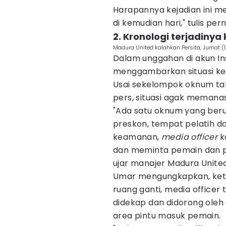
Harapannya kejadian ini men
di kemudian hari," tulis per
2. Kronologi terjadiny
Madura United kalahkan Persita, Jumat (1/
Dalam unggahan di akun In
menggambarkan situasi kek
Usai sekelompok oknum ta
pers, situasi agak memanas
"Ada satu oknum yang beru
preskon, tempat pelatih d
keamanan,
media officer
k
dan meminta pemain dan pe
ujar manajer Madura Unite
Umar mengungkapkan, keti
ruang ganti, media officer t
didekap dan didorong oleh
area pintu masuk pemain.