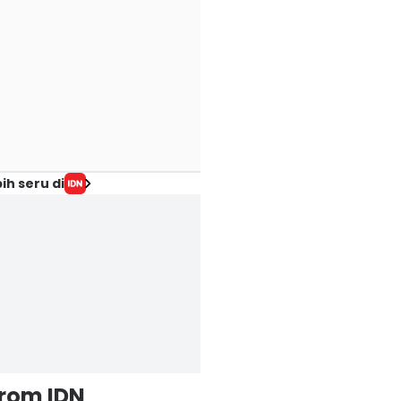
ih seru di
from IDN