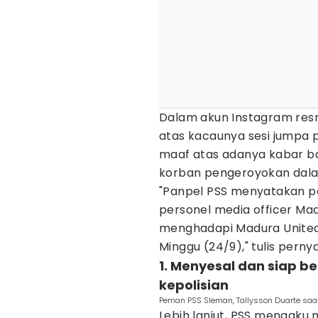
Dalam akun Instagram res
atas kacaunya sesi jumpa 
maaf atas adanya kabar ba
korban pengeroyokan dalam
"Panpel PSS menyatakan p
personel media officer Ma
menghadapi Madura United 
Minggu (24/9)," tulis perny
1. Menyesal dan siap b
kepolisian
Peman PSS Sleman, Tallysson Duarte saat
Lebih lanjut, PSS mengaku