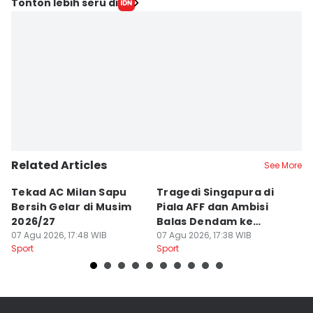
Tonton lebih seru di
Related Articles
See More
Tekad AC Milan Sapu
Tragedi Singapura di
S
Bersih Gelar di Musim
Piala AFF dan Ambisi
T
2026/27
Balas Dendam ke
N
07 Agu 2026, 17:48 WIB
Timnas
07 Agu 2026, 17:38 WIB
07
Sport
Sport
Sp