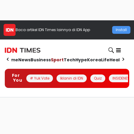
Baca artikel
IDN Times
lainnya di IDN App
Install
Home
News
Business
Sport
Tech
Hype
Korea
Life
Health
Aut
For
# Yuk Vote
Iklanin di IDN
Quiz
INSIDENESIA
You