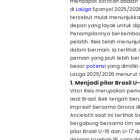
mendapat sorotan adalah V
di
LaLiga
Spanyol 2025/2026
tersebut mulai menunjukk
depan yang layak untuk di
Penampilannya berkembang
pelatih. Reis telah menun
dalam bermain. Ia terliha
pemain yang jauh lebih be
besar
potensi
yang dimiliki
LaLiga 2025/2026 menurut s
1. Menjadi pilar Brasil 
Vitor Reis merupakan pemai
asal Brasil. Bek tengah be
impresif bersama Girona di
Ancelotti saat ini terlihat
bergabung bersama tim seni
pilar Brasil U-16 dan U-17 
dengan torehan 16
caps
da