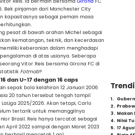
itor Reis. Ia bermain bersama
Girona
FC
. Bek pinjaman dari Manchester City
an kapasitasnya sebagai pemain masa
perhitungkan.
 pesat di bawah arahan Michel sebagai
jukkan kematangan, teknik, dan kecerdasan
t memiliki keberanian dalam menghadapi
rpengalaman di atas usianya. Seberapa
 seorang Vitor Reis bersama Girona FC di
tatistik
Fotmob
?
U-16 dan U-17 dengan 16 caps
Trendi
n sepak bola kelahiran 12 Januari 2006
rusia 20 tahun tersebut tengah tampil
1
.
Gubern
 LaLiga 2025/2026. Akan tetapi, Carlo
2
.
Prabow
 belum tertarik untuk memanggilnya
3
.
Makan B
or Brasil. Reis hanya tercatat sebagai
4
.
Nilai T
dari April 2022 sampai dengan Maret 2023
5
.
17 Agus
n berhasil mencetak 1 gol.