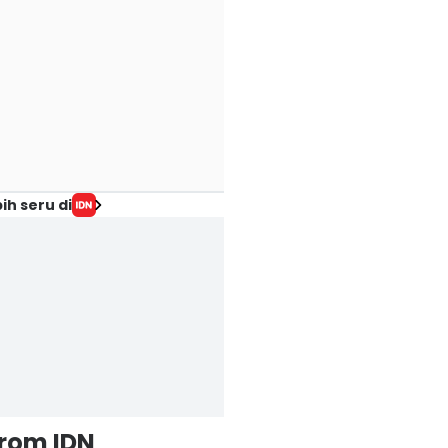
ih seru di
from IDN