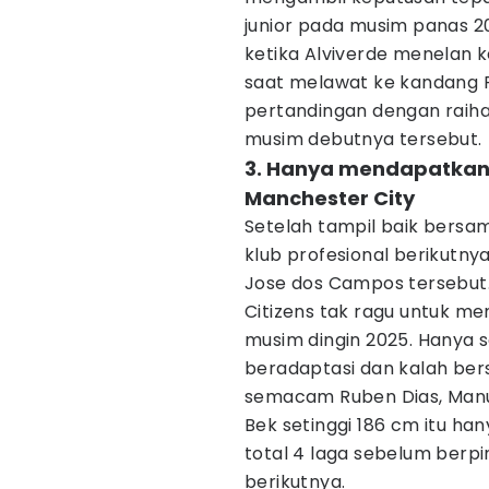
junior pada musim panas 202
ketika Alviverde menelan 
saat melawat ke kandang F
pertandingan dengan raihan
musim debutnya tersebut.
3. Hanya mendapatkan
Manchester City
Setelah tampil baik bersa
klub profesional berikutny
Jose dos Campos tersebut.
Citizens tak ragu untuk m
musim dingin 2025. Hanya sa
beradaptasi dan kalah be
semacam Ruben Dias, Manue
Bek setinggi 186 cm itu h
total 4 laga sebelum berp
berikutnya.