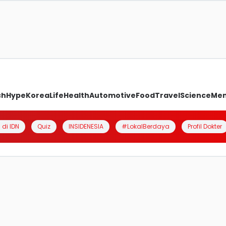
ch
Hype
Korea
Life
Health
Automotive
Food
Travel
Science
Me
 di IDN
Quiz
INSIDENESIA
#LokalBerdaya
Profil Dokter