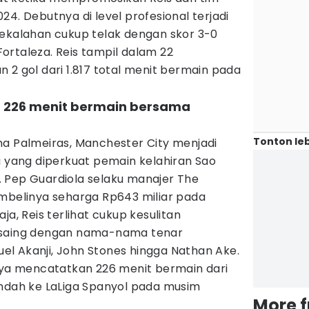
4. Debutnya di level profesional terjadi
kekalahan cukup telak dengan skor 3-0
ortaleza. Reis tampil dalam 22
 2 gol dari 1.817 total menit bermain pada
 226 menit bermain bersama
Tonton leb
ma Palmeiras, Manchester City menjadi
a yang diperkuat pemain kelahiran Sao
 Pep Guardiola selaku manajer The
embelinya seharga Rp643 miliar pada
ja, Reis terlihat cukup kesulitan
rsaing dengan nama-nama tenar
l Akanji, John Stones hingga Nathan Ake.
anya mencatatkan 226 menit bermain dari
indah ke LaLiga Spanyol pada musim
More 