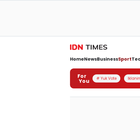
Home
News
Business
Sport
Te
For
# Yuk Vote
Iklanin
You