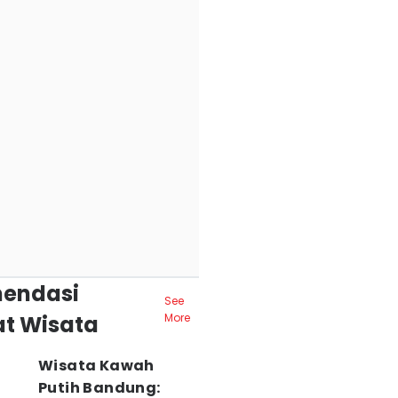
endasi
See
t Wisata
More
Wisata Kawah
Putih Bandung: