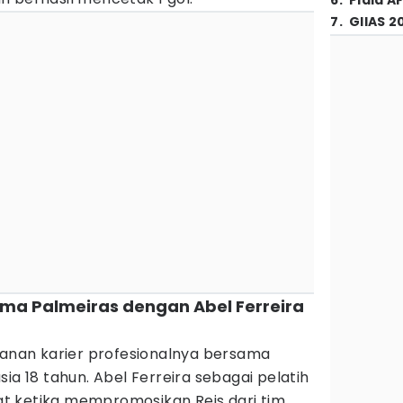
6
.
Piala A
7
.
GIIAS 2
ama Palmeiras dengan Abel Ferreira
lanan karier profesionalnya bersama
ia 18 tahun. Abel Ferreira sebagai pelatih
t ketika mempromosikan Reis dari tim