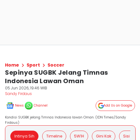
Home
Sport
Soccer
Sepinya SUGBK Jelang Timnas
Indonesia Lawan Oman
05 Jun 2026, 19:46 WIB
Sandy Firdaus
News
Channel
Add Us on Google
Kondisi SUGBK jelang Timnas Indonesia lawan Oman. (IDN Times/Sandy
Firdaus)
Intinya Sih
Timeline
5W1H
Gini Kak
Sisi Posit