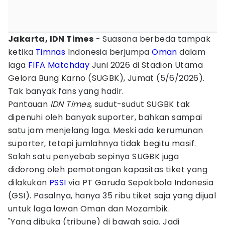
Jakarta, IDN Times
- Suasana berbeda tampak
ketika
Timnas
Indonesia berjumpa
Oman
dalam
laga
FIFA Matchday
Juni 2026 di Stadion Utama
Gelora Bung Karno (SUGBK), Jumat (5/6/2026).
Tak banyak fans yang hadir.
Pantauan
IDN Times
, sudut-sudut SUGBK tak
dipenuhi oleh banyak suporter, bahkan sampai
satu jam menjelang laga. Meski ada kerumunan
suporter, tetapi jumlahnya tidak begitu masif.
Salah satu penyebab sepinya SUGBK juga
didorong oleh pemotongan kapasitas tiket yang
dilakukan
PSSI
via PT Garuda Sepakbola Indonesia
(GSI). Pasalnya, hanya 35 ribu tiket saja yang dijual
untuk laga lawan Oman dan Mozambik.
"Yang dibuka (tribune) di bawah saja. Jadi