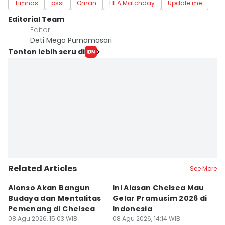
Timnas
pssi
Oman
FIFA Matchday
Update me
Editorial Team
Editor
Deti Mega Purnamasari
Tonton lebih seru di
Related Articles
See More
Alonso Akan Bangun
Ini Alasan Chelsea Mau
C
Budaya dan Mentalitas
Gelar Pramusim 2026 di
As
Pemenang di Chelsea
Indonesia
M
08 Agu 2026, 15:03 WIB
08 Agu 2026, 14:14 WIB
08