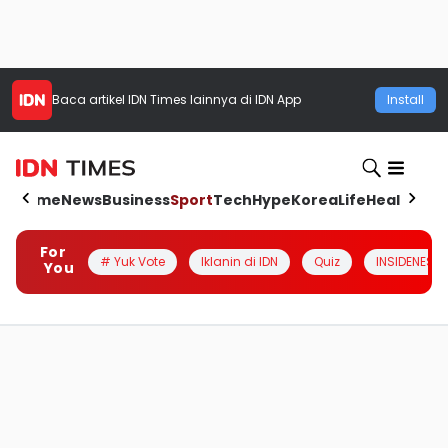
Baca artikel
IDN Times
lainnya di IDN App
Install
Home
News
Business
Sport
Tech
Hype
Korea
Life
Health
Aut
For
# Yuk Vote
Iklanin di IDN
Quiz
INSIDENESIA
You