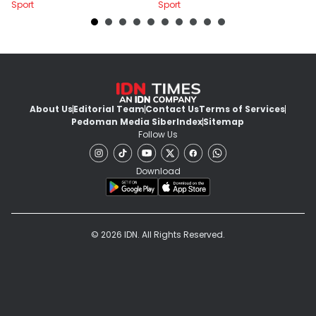
Sport
Sport
Sp
About Us
Editorial Team
Contact Us
Terms of Services
Pedoman Media Siber
Index
Sitemap
Follow Us
Download
© 2026 IDN. All Rights Reserved.