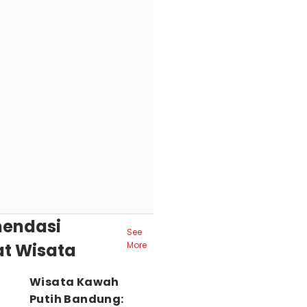
endasi
See
t Wisata
More
Wisata Kawah
Putih Bandung: