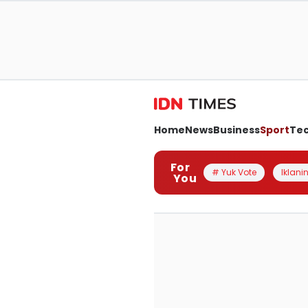
Home
News
Business
Sport
Te
For
# Yuk Vote
Iklanin
You