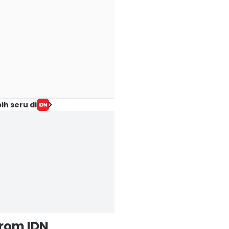
ih seru di
from IDN