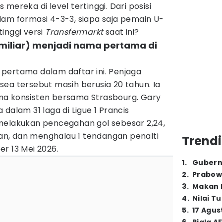
 mereka di level tertinggi.
Dari posisi
lam formasi 4-3-3, siapa saja pemain U-
inggi versi
Transfermarkt
saat ini?
 miliar) menjadi nama pertama di
pertama dalam daftar ini. Penjaga
ea tersebut masih berusia 20 tahun. Ia
ma konsisten bersama Strasbourg. Gary
dalam 31 laga di Ligue 1 Prancis
melakukan pencegahan gol sebesar 2,24,
n, dan menghalau 1 tendangan penalti
Trendi
r 13 Mei 2026.
1
.
Gubern
2
.
Prabow
3
.
Makan B
4
.
Nilai T
5
.
17 Agus