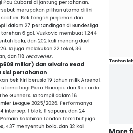
 Pau Cubarsi di jantung pertahanan.
rsebut merupakan pilihan utama di lini
aat ini. Bek tengah pinjaman dari
pil dalam 27 pertandingan di Bundesliga
torehan 6 gol. Vuskovic membuat 1.244
ntuh bola, dan 202 kali menang duel
26. Ia juga melakukan 22 tekel, 36
an, dan 118
recoveries.
Tonton leb
Rp608 miliar) dan Givairo Read
a sisi pertahanan
n bek kiri berusia 19 tahun milik Arsenal.
s utama bagi Piero Hincapie dan Riccardo
n The Gunners. Ia tampil dalam 18
remier League 2025/2026. Performanya
 intersep, 1 blok, 11 sapuan, dan 24
 Pemain kelahiran London tersebut juga
 437 menyentuh bola, dan 32 kali
More 