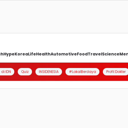
ch
Hype
Korea
Life
Health
Automotive
Food
Travel
Science
Me
 di IDN
Quiz
INSIDENESIA
#LokalBerdaya
Profil Dokter