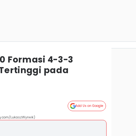
20 Formasi 4-3-3
 Tertinggi pada
Add Us on Google
bay.com/LukaszWyrwik)