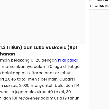
6
.
Piala A
7
.
GIIAS 2
1,3 triliun) dan Luka Vuskovic (Rp1
tahanan
emain belakang U-20 dengan
nilai pasar
lick memainkannya dalam 30 laga di LaLiga
 belakang milik Barcelona tersebut
ari 2.646 total menit bermain. Cubarsi
sukses, 3.020 menyentuh bola, dan 114
wan. Ia juga melakukan 40 tekel, 30
n, dan 101
recoveries
dalam usia 19 tahun