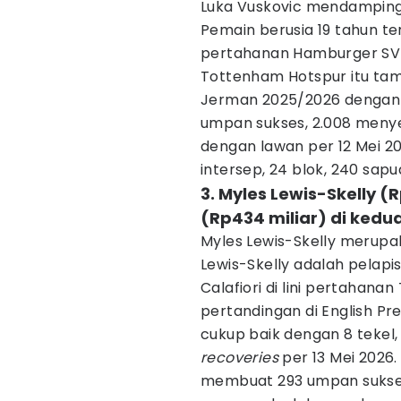
Luka Vuskovic mendampingi
Pemain berusia 19 tahun te
pertahanan Hamburger SV s
Tottenham Hotspur itu tam
Jerman 2025/2026 dengan 
umpan sukses, 2.008 menye
dengan lawan per 12 Mei 20
intersep, 24 blok, 240 sapu
3. Myles Lewis-Skelly (
(Rp434 miliar) di kedu
Myles Lewis-Skelly merupaka
Lewis-Skelly adalah pelapi
Calafiori di lini pertahana
pertandingan di English P
cukup baik dengan 8 tekel, 4
recoveries
per 13 Mei 2026.
membuat 293 umpan sukses,