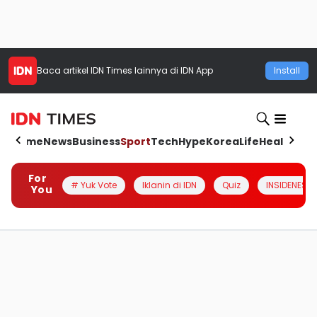
Baca artikel
IDN Times
lainnya di IDN App
Install
Home
News
Business
Sport
Tech
Hype
Korea
Life
Health
Aut
For
# Yuk Vote
Iklanin di IDN
Quiz
INSIDENESIA
You