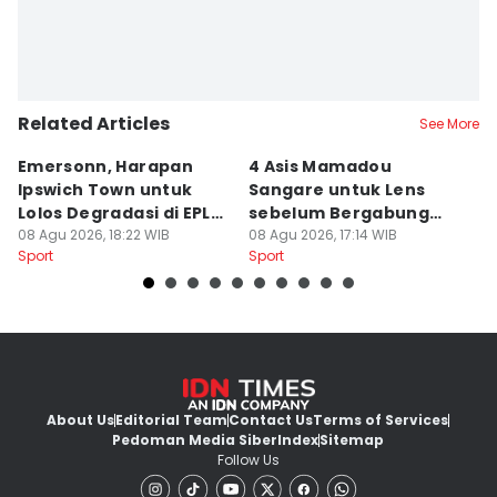
Related Articles
See More
Emersonn, Harapan
4 Asis Mamadou
A
Ipswich Town untuk
Sangare untuk Lens
B
Lolos Degradasi di EPL
sebelum Bergabung
P
2026/2027
08 Agu 2026, 18:22 WIB
dengan Brentford
08 Agu 2026, 17:14 WIB
08
Sport
Sport
Sp
About Us
Editorial Team
Contact Us
Terms of Services
Pedoman Media Siber
Index
Sitemap
Follow Us