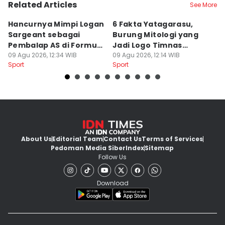
Related Articles
See More
Hancurnya Mimpi Logan
6 Fakta Yatagarasu,
5 
Sargeant sebagai
Burung Mitologi yang
D
Pembalap AS di Formula
Jadi Logo Timnas
s
1
09 Agu 2026, 12:34 WIB
Jepang
09 Agu 2026, 12:14 WIB
P
09
Sport
Sport
Sp
About Us
Editorial Team
Contact Us
Terms of Services
Pedoman Media Siber
Index
Sitemap
Follow Us
Download