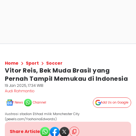
Home
Sport
Soccer
Vitor Reis, Bek Muda Brasil yang
Pernah Tampil Memukau di Indonesia
19 Jan 2025, 17:34 WIB
Audi Rahmantio
News
Channel
Add Us on Google
ilustrasi stadion Etihad milik Manchester City
(pexels.com/YoohainaEdwards)
Share Article