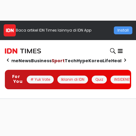
Baca artikel
IDN Times
lainnya di IDN App
Install
Home
News
Business
Sport
Tech
Hype
Korea
Life
Health
Aut
For
# Yuk Vote
Iklanin di IDN
Quiz
INSIDENESIA
You