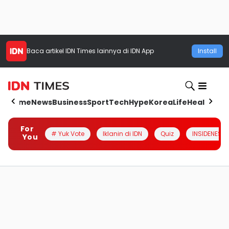
Baca artikel
IDN Times
lainnya di IDN App
Install
Home
News
Business
Sport
Tech
Hype
Korea
Life
Health
Aut
For
# Yuk Vote
Iklanin di IDN
Quiz
INSIDENESIA
You