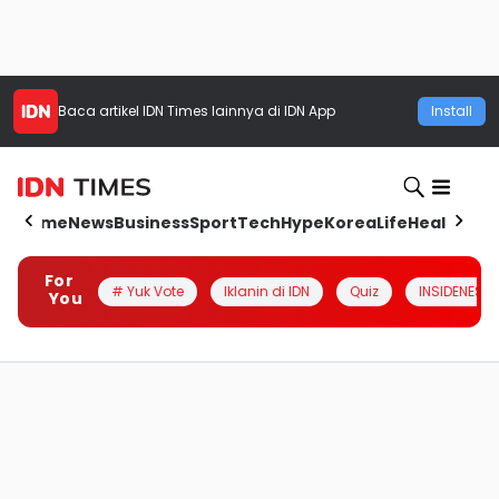
Baca artikel
IDN Times
lainnya di IDN App
Install
Home
News
Business
Sport
Tech
Hype
Korea
Life
Health
Aut
For
# Yuk Vote
Iklanin di IDN
Quiz
INSIDENESIA
You