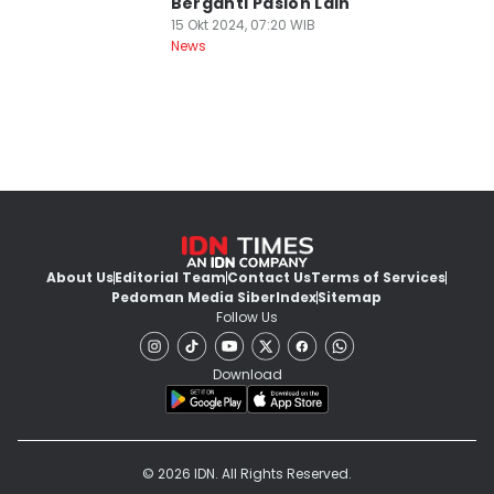
Berganti Paslon Lain
15 Okt 2024, 07:20 WIB
News
About Us
Editorial Team
Contact Us
Terms of Services
Pedoman Media Siber
Index
Sitemap
Follow Us
Download
© 2026 IDN. All Rights Reserved.