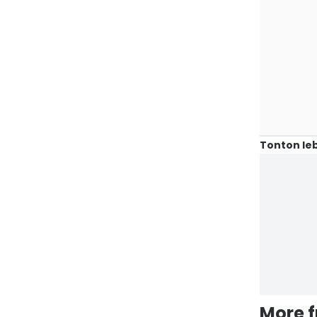
Tonton leb
More 