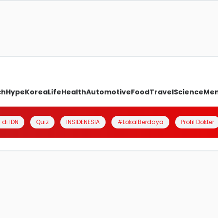
ch
Hype
Korea
Life
Health
Automotive
Food
Travel
Science
Me
 di IDN
Quiz
INSIDENESIA
#LokalBerdaya
Profil Dokter