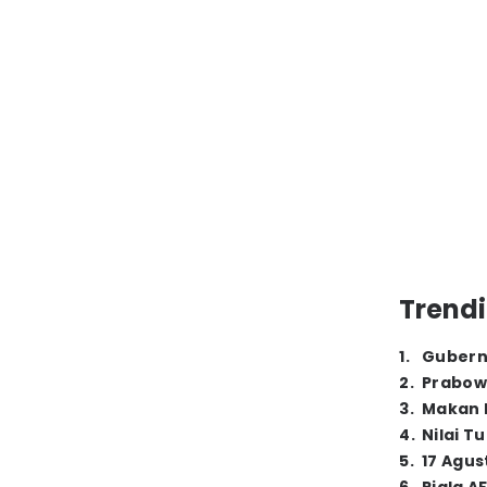
Trendi
1
.
Gubern
2
.
Prabow
3
.
Makan B
4
.
Nilai T
5
.
17 Agus