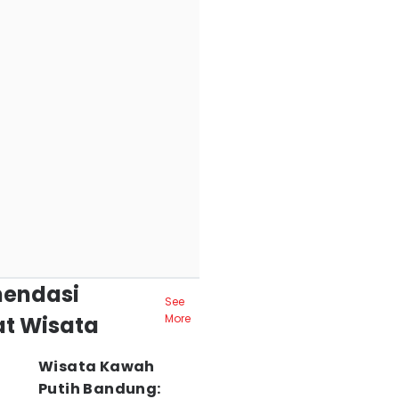
endasi
See
t Wisata
More
Wisata Kawah
Putih Bandung: