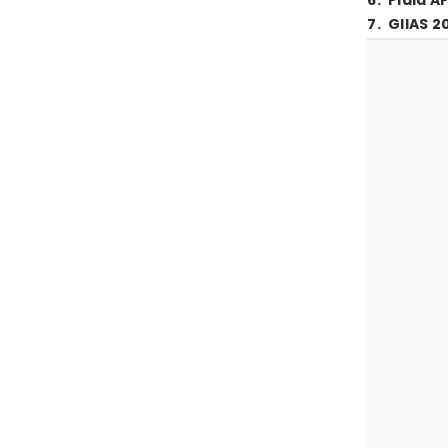
6
.
Piala A
7
.
GIIAS 2