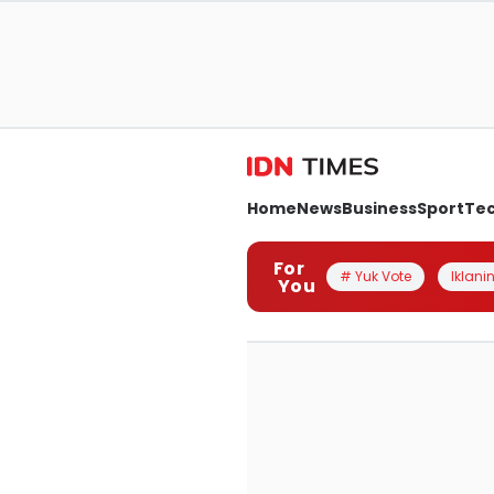
Home
News
Business
Sport
Te
For
# Yuk Vote
Iklanin
You