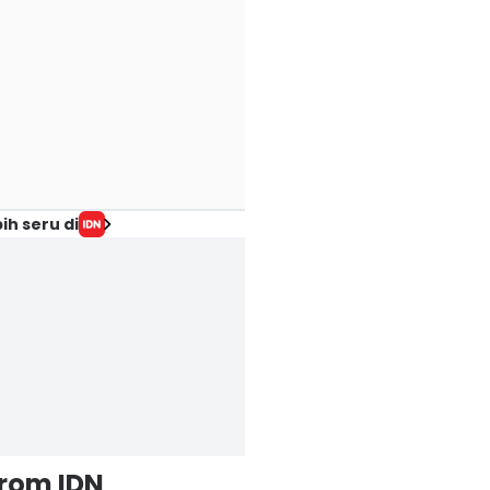
ih seru di
from IDN