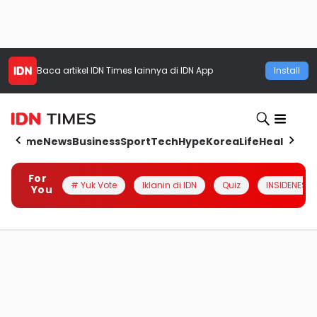
Baca artikel
IDN Times
lainnya di IDN App
Install
Home
News
Business
Sport
Tech
Hype
Korea
Life
Health
Aut
For
# Yuk Vote
Iklanin di IDN
Quiz
INSIDENESIA
You