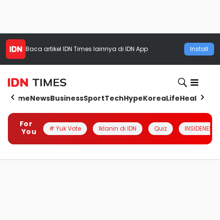
Baca artikel
IDN Times
lainnya di IDN App
Install
Home
News
Business
Sport
Tech
Hype
Korea
Life
Health
Aut
For
# Yuk Vote
Iklanin di IDN
Quiz
INSIDENESIA
You