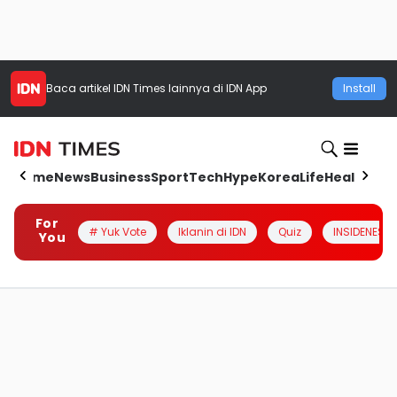
Baca artikel
IDN Times
lainnya di IDN App
Install
Home
News
Business
Sport
Tech
Hype
Korea
Life
Health
Aut
For
# Yuk Vote
Iklanin di IDN
Quiz
INSIDENESIA
You