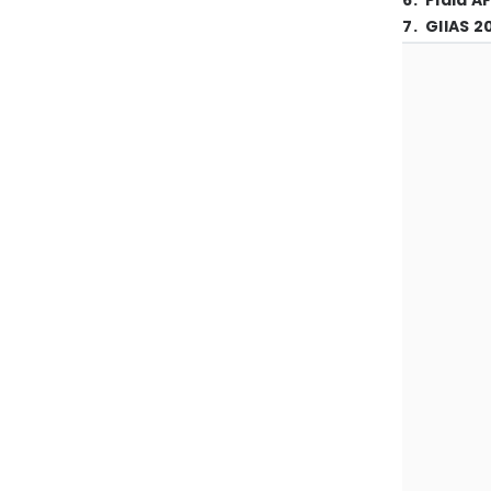
6
.
Piala A
7
.
GIIAS 2