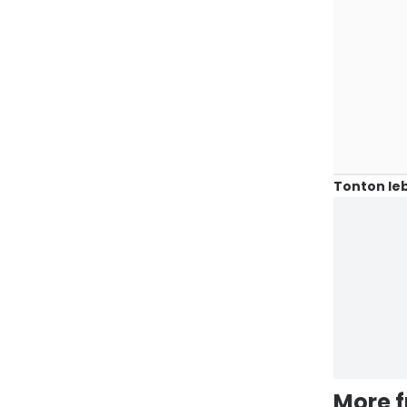
Tonton leb
More 