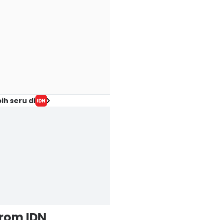
ih seru di
from IDN