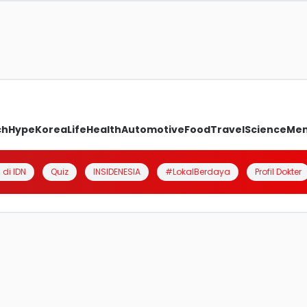
ch
Hype
Korea
Life
Health
Automotive
Food
Travel
Science
Me
 di IDN
Quiz
INSIDENESIA
#LokalBerdaya
Profil Dokter