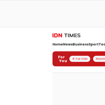
Home
News
Business
Sport
Te
For
# Yuk Vote
Iklanin
You