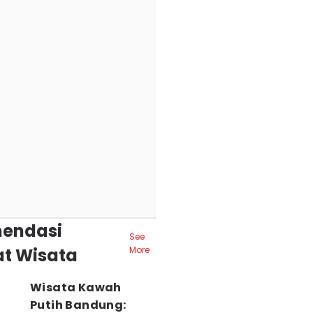
endasi
See
t Wisata
More
Wisata Kawah
Putih Bandung: