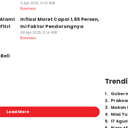
11 Apr 2025, 10:10 WIB
Business
 Alami
Inflasi Maret Capai 1,65 Persen,
Fitri
Ini Faktor Pendorongnya
08 Apr 2025, 12:14 WIB
Business
Beli
Trendi
1
.
Gubern
2
.
Prabow
3
.
Makan B
Load More
4
.
Nilai T
5
.
17 Agus