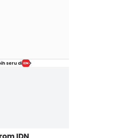
ih seru di
from IDN