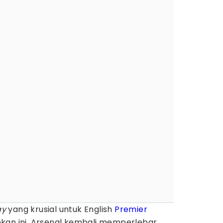
ay
yang krusial untuk English
Premier
kan ini, Arsenal kembali memperlebar