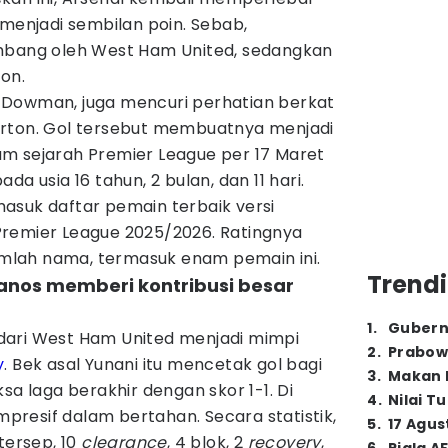
 menjadi sembilan poin. Sebab,
imbang oleh West Ham United, sedangkan
on.
 Dowman, juga mencuri perhatian berkat
erton. Gol tersebut membuatnya menjadi
m sejarah Premier League per 17 Maret
da usia 16 tahun, 2 bulan, dan 11 hari.
asuk daftar pemain terbaik versi
remier League 2025/2026. Ratingnya
jumlah nama, termasuk enam pemain ini.
Trendi
anos memberi kontribusi besar
1
.
Gubern
dari West Ham United menjadi mimpi
2
.
Prabow
y
. Bek asal Yunani itu mencetak gol bagi
3
.
Makan B
laga berakhir dengan skor 1-1. Di
4
.
Nilai T
impresif dalam bertahan. Secara statistik,
5
.
17 Agus
tersep, 10
clearance
, 4 blok, 2
recovery
,