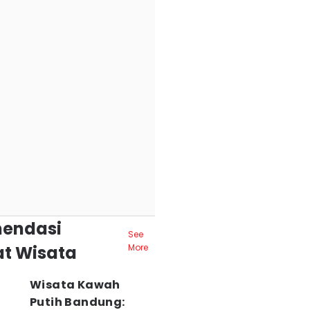
endasi
See
t Wisata
More
Wisata Kawah
Putih Bandung: