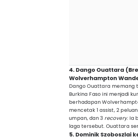
4. Dango Ouattara (Br
Wolverhampton Wande
Dango Ouattara memang ta
Burkina Faso ini menjadi ku
berhadapan Wolverhampton
mencetak 1 assist, 2 pelua
umpan, dan 3
recovery
. Ia
laga tersebut. Ouattara se
5. Dominik Szoboszlai 