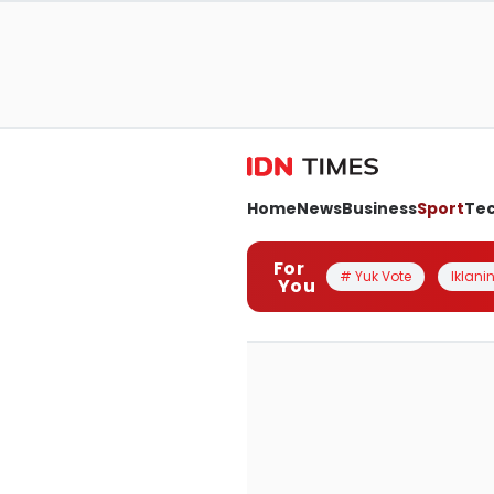
Home
News
Business
Sport
Te
For
# Yuk Vote
Iklanin
You