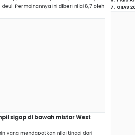
6
.
Piala A
ul. Permainannya ini diberi nilai 8,7 oleh
7
.
GIIAS 2
pil sigap di bawah mistar West
n yang mendapatkan nilai tinggi dari