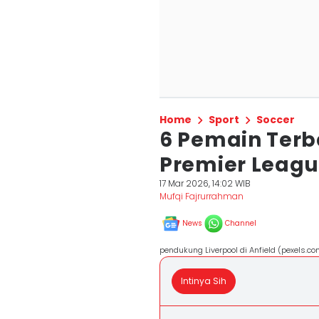
Home
Sport
Soccer
6 Pemain Terb
Premier Leagu
17 Mar 2026, 14:02 WIB
Mufqi Fajrurrahman
News
Channel
pendukung Liverpool di Anfield (pexels.c
Intinya Sih