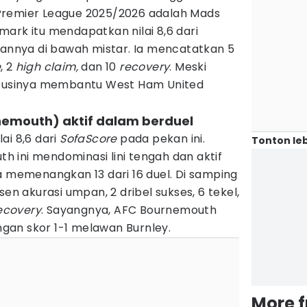
remier League 2025/2026 adalah Mads
ark itu mendapatkan nilai 8,6 dari
inannya di bawah mistar. Ia mencatatkan 5
e
, 2
high claim,
dan 10
recovery
. Meski
ribusinya membantu West Ham United
rnemouth) aktif dalam berduel
ai 8,6 dari
SofaScore
pada pekan ini.
Tonton leb
 ini mendominasi lini tengah dan aktif
a memenangkan 13 dari 16 duel. Di samping
sen akurasi umpan, 2 dribel sukses, 6 tekel,
ecovery
. Sayangnya, AFC Bournemouth
an skor 1-1 melawan Burnley.
More 