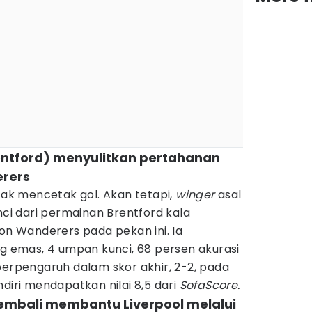
entford) menyulitkan pertahanan
rers
k mencetak gol. Akan tetapi,
winger
asal
nci dari permainan Brentford kala
 Wanderers pada pekan ini. Ia
ng emas, 4 umpan kunci, 68 persen akurasi
 berpengaruh dalam skor akhir, 2-2, pada
ndiri mendapatkan nilai 8,5 dari
SofaScore.
kembali membantu Liverpool melalui