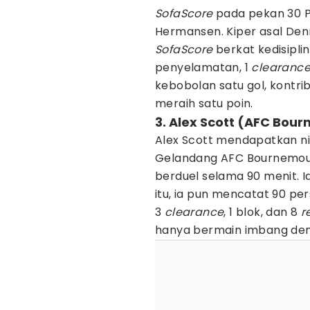
SofaScore
pada pekan 30 P
Hermansen. Kiper asal Denm
SofaScore
berkat kedisipl
penyelamatan, 1
clearanc
kebobolan satu gol, kont
meraih satu poin.
3. Alex Scott (AFC Bou
Alex Scott mendapatkan nil
Gelandang AFC Bournemouth
berduel selama 90 menit. I
itu, ia pun mencatat 90 per
3
clearance
, 1 blok, dan 8
r
hanya bermain imbang deng