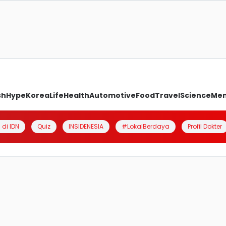
ch
Hype
Korea
Life
Health
Automotive
Food
Travel
Science
Me
 di IDN
Quiz
INSIDENESIA
#LokalBerdaya
Profil Dokter