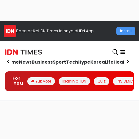
Baca artikel
IDN Times
lainnya di IDN App
Install
Home
News
Business
Sport
Tech
Hype
Korea
Life
Health
Aut
For
# Yuk Vote
Iklanin di IDN
Quiz
INSIDENESIA
You