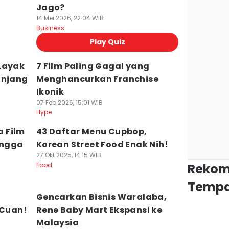
Jago?
14 Mei 2026, 22:04 WIB
Business
Play Quiz
Layak
7 Film Paling Gagal yang
anjang
Menghancurkan Franchise
Ikonik
07 Feb 2026, 15:01 WIB
Hype
 Film
43 Daftar Menu Cupbop,
ingga
Korean Street Food Enak Nih!
27 Okt 2025, 14:15 WIB
Food
Rekom
Tempa
Gencarkan Bisnis Waralaba,
 Cuan!
Rene Baby Mart Ekspansi ke
Malaysia