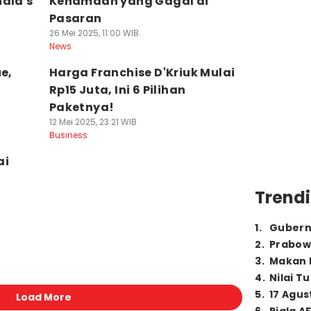
nald's
Kenamaan yang Gagal di
Pasaran
26 Mei 2025, 11:00 WIB
News
e,
Harga Franchise D'Kriuk Mulai
Rp15 Juta, Ini 6 Pilihan
Paketnya!
12 Mei 2025, 23:21 WIB
Business
ai
Trendi
1
.
Gubern
2
.
Prabow
3
.
Makan B
4
.
Nilai T
5
.
17 Agus
Load More