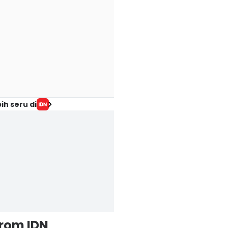
ih seru di
from IDN