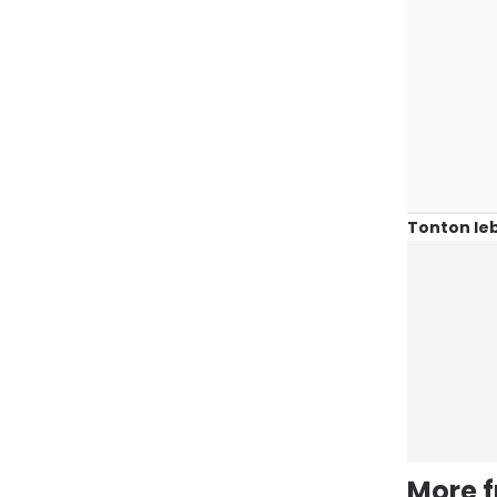
Tonton leb
More 