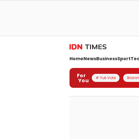
Home
News
Business
Sport
Te
For
# Yuk Vote
Iklanin
You