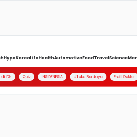
ch
Hype
Korea
Life
Health
Automotive
Food
Travel
Science
Me
 di IDN
Quiz
INSIDENESIA
#LokalBerdaya
Profil Dokter