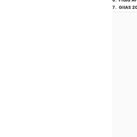
6
.
Piala A
7
.
GIIAS 2