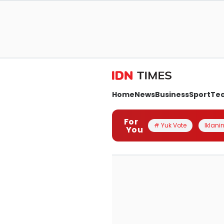
Home
News
Business
Sport
Te
For
# Yuk Vote
Iklanin
You