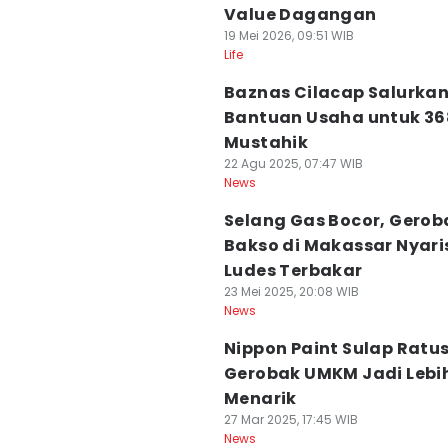
Value Dagangan
19 Mei 2026, 09:51 WIB
Life
Baznas Cilacap Salurka
Bantuan Usaha untuk 36
Mustahik
22 Agu 2025, 07:47 WIB
News
Selang Gas Bocor, Gerob
Bakso di Makassar Nyari
Ludes Terbakar
23 Mei 2025, 20:08 WIB
News
Nippon Paint Sulap Ratu
Gerobak UMKM Jadi Lebi
Menarik
27 Mar 2025, 17:45 WIB
News