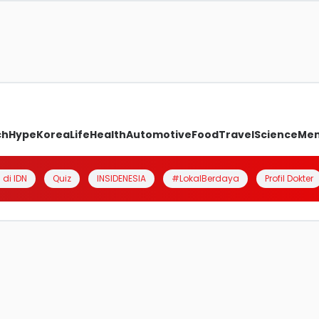
ch
Hype
Korea
Life
Health
Automotive
Food
Travel
Science
Me
 di IDN
Quiz
INSIDENESIA
#LokalBerdaya
Profil Dokter