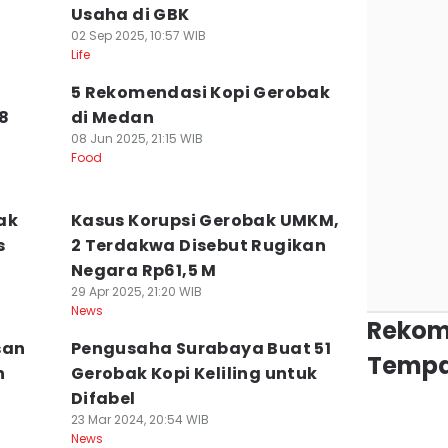
Usaha di GBK
02 Sep 2025, 10:57 WIB
Life
n
5 Rekomendasi Kopi Gerobak
8
di Medan
08 Jun 2025, 21:15 WIB
Food
ak
Kasus Korupsi Gerobak UMKM,
s
2 Terdakwa Disebut Rugikan
Negara Rp61,5 M
29 Apr 2025, 21:20 WIB
News
Rekom
san
Pengusaha Surabaya Buat 51
Tempa
h
Gerobak Kopi Keliling untuk
Difabel
23 Mar 2024, 20:54 WIB
News