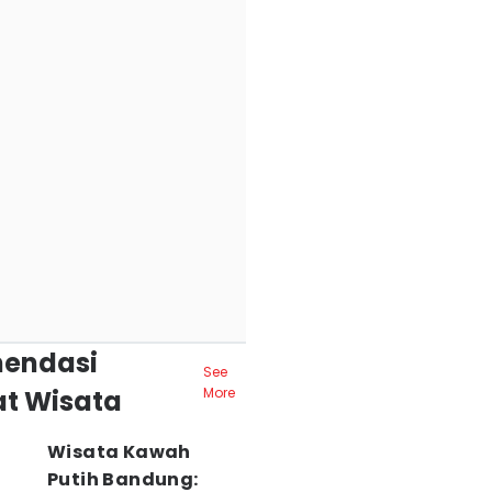
endasi
See
t Wisata
More
Wisata Kawah
Putih Bandung: