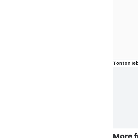
Tonton leb
More 