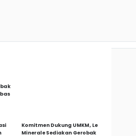
obak
mbas
asi
Komitmen Dukung UMKM, Le
n
Minerale Sediakan Gerobak