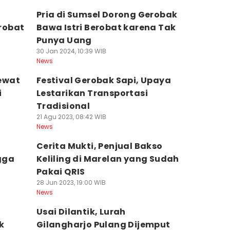
Pria di Sumsel Dorong Gerobak
robat
Bawa Istri Berobat karena Tak
Punya Uang
30 Jan 2024, 10:39 WIB
News
lewat
Festival Gerobak Sapi, Upaya
i
Lestarikan Transportasi
Tradisional
21 Agu 2023, 08:42 WIB
News
Cerita Mukti, Penjual Bakso
gga
Keliling di Marelan yang Sudah
Pakai QRIS
28 Jun 2023, 19:00 WIB
News
Usai Dilantik, Lurah
k
Gilangharjo Pulang Dijemput