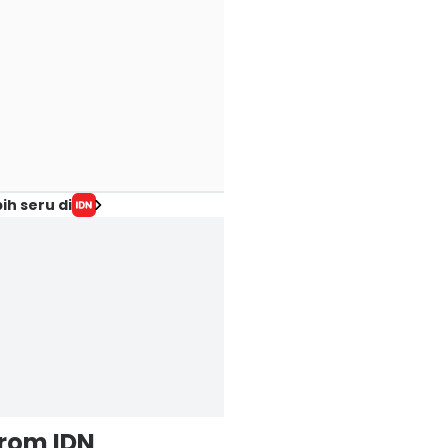
ih seru di
from IDN