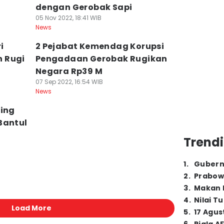
dengan Gerobak Sapi
05 Nov 2022, 18:41 WIB
News
i
2 Pejabat Kemendag Korupsi
 Rugi
Pengadaan Gerobak Rugikan
Negara Rp39 M
07 Sep 2022, 16:54 WIB
News
ling
Bantul
Trendi
1
.
Gubern
2
.
Prabow
3
.
Makan B
4
.
Nilai T
Load More
5
.
17 Agus