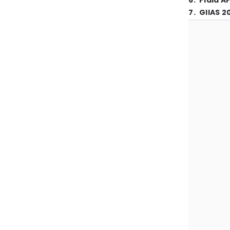
6
.
Piala A
7
.
GIIAS 2