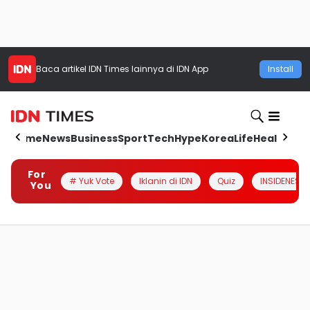
Baca artikel
IDN Times
lainnya di IDN App
Install
Home
News
Business
Sport
Tech
Hype
Korea
Life
Health
Aut
For
# Yuk Vote
Iklanin di IDN
Quiz
INSIDENESIA
You