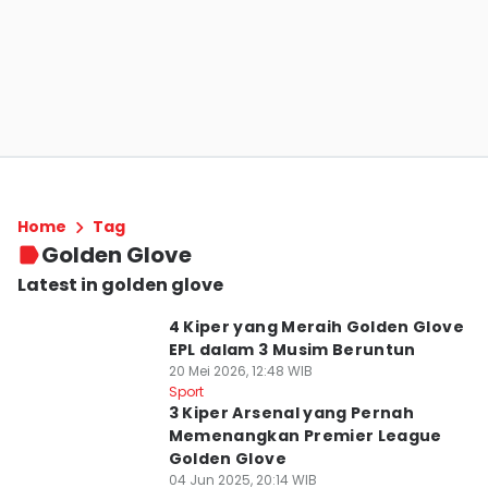
Home
Tag
Golden Glove
Latest in golden glove
4 Kiper yang Meraih Golden Glove
EPL dalam 3 Musim Beruntun
20 Mei 2026, 12:48 WIB
Sport
3 Kiper Arsenal yang Pernah
Memenangkan Premier League
Golden Glove
04 Jun 2025, 20:14 WIB