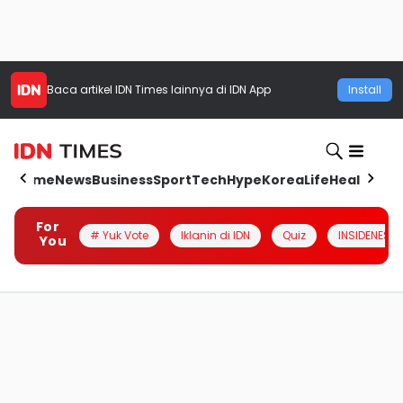
Baca artikel
IDN Times
lainnya di IDN App
Install
Home
News
Business
Sport
Tech
Hype
Korea
Life
Health
Aut
For
# Yuk Vote
Iklanin di IDN
Quiz
INSIDENESIA
You