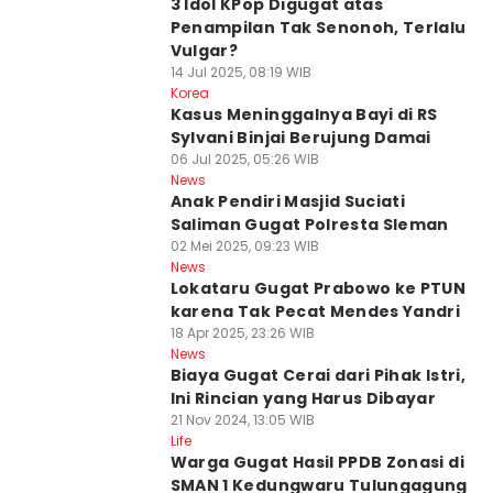
3 Idol KPop Digugat atas
Penampilan Tak Senonoh, Terlalu
Vulgar?
14 Jul 2025, 08:19 WIB
Korea
Kasus Meninggalnya Bayi di RS
Sylvani Binjai Berujung Damai
06 Jul 2025, 05:26 WIB
News
Anak Pendiri Masjid Suciati
Saliman Gugat Polresta Sleman
02 Mei 2025, 09:23 WIB
News
Lokataru Gugat Prabowo ke PTUN
karena Tak Pecat Mendes Yandri
18 Apr 2025, 23:26 WIB
News
Biaya Gugat Cerai dari Pihak Istri,
Ini Rincian yang Harus Dibayar
21 Nov 2024, 13:05 WIB
Life
Warga Gugat Hasil PPDB Zonasi di
SMAN 1 Kedungwaru Tulungagung