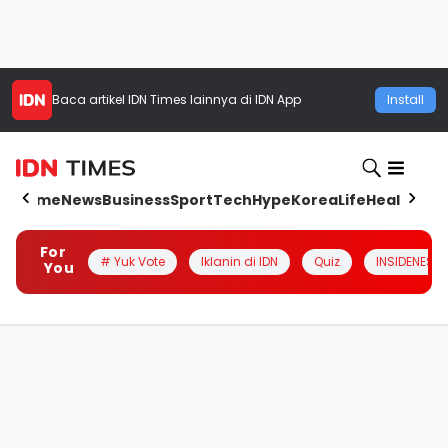
Baca artikel
IDN Times
lainnya di IDN App
Install
Home
News
Business
Sport
Tech
Hype
Korea
Life
Health
Aut
For
# Yuk Vote
Iklanin di IDN
Quiz
INSIDENESIA
You